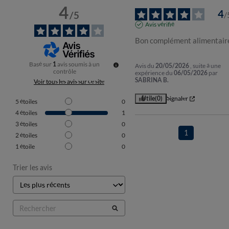
4
4
/
5
/
Avis vérifié
Bon complément alimentair
Basé sur
1
avis soumis à un
Avis du
20/05/2026
, suite à une
contrôle
expérience du
06/05/2026
par
SABRINA B.
Voir tous les avis sur ce site
Utile
(0)
Signaler
5
étoiles
0
4
étoiles
1
3
étoiles
0
1
2
étoiles
0
1
étoile
0
Trier les avis