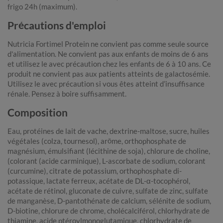
frigo 24h (maximum).
Précautions d'emploi
Nutricia Fortimel Protein ne convient pas comme seule source
d'alimentation. Ne convient pas aux enfants de moins de 6 ans
et utilisez le avec précaution chez les enfants de 6 à 10 ans. Ce
produit ne convient pas aux patients atteints de galactosémie.
Utilisez le avec précaution si vous êtes atteint d’insuffisance
rénale. Pensez à boire suffisamment.
Composition
Eau, protéines de lait de vache, dextrine-maltose, sucre, huiles
végétales (colza, tournesol), arôme, orthophosphate de
magnésium, émulsifiant (lécithine de soja), chlorure de choline,
(colorant (acide carminique), L-ascorbate de sodium, colorant
(curcumine), citrate de potassium, orthophosphate di-
potassique, lactate ferreux, acétate de DL-α-tocophérol,
acétate de rétinol, gluconate de cuivre, sulfate de zinc, sulfate
de manganèse, D-pantothénate de calcium, sélénite de sodium,
D-biotine, chlorure de chrome, cholécalciférol, chlorhydrate de
thiamine, acide ptéroylmonoglutamique, chlorhydrate de