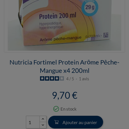
Nutricia Fortimel Protein Arôme Pêche-
Mangue x4 200ml
4
/
5
-
1
avis
9,70 €
check_circle_outline
En stock
Ajouter au panier