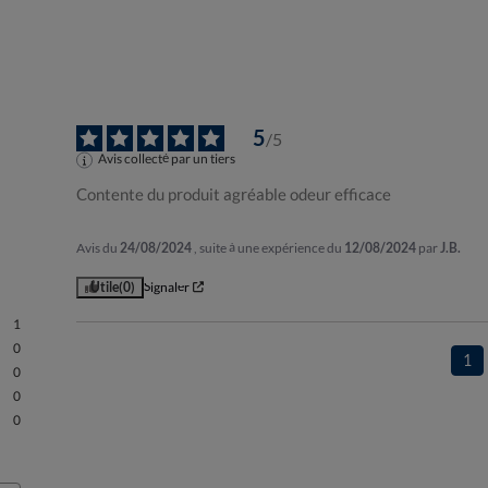
5
/
5
Avis collecté par un tiers
Contente du produit agréable odeur efficace
Avis du
24/08/2024
, suite à une expérience du
12/08/2024
par
J.B.
Utile
(0)
Signaler
1
0
1
0
0
0