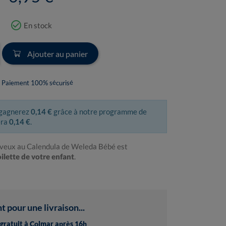
check_circle_outline
En stock
Ajouter au panier
Paiement 100% sécurisé
 gagnerez
0,14 €
grâce à notre programme de
era
0,14 €
.
veux au Calendula de Weleda Bébé est
ilette de votre enfant
.
pour une livraison...
t gratuit à Colmar après 16h