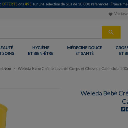
rt
OFFERTS
dès
49€
sur une sélection de plus de 10 000 références (France mét
Vos favo
favorite

BEAUTÉ
HYGIÈNE
MÉDECINE DOUCE
GROSS
T SOINS
ET BIEN-ÊTRE
ET SANTÉ
ET B
e bébé
Weleda Bébé Crème Lavante Corps et Cheveux Calendula 200
Weleda Bébé Crè
C