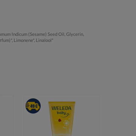
amum Indicum (Sesame) Seed Oil, Glycerin,
fum)*, Limonene*, Linalool*