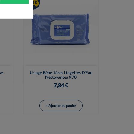

Vue rapide
se
Uriage Bébé 1ères Lingettes D'Eau
Nettoyantes X70
7,84 €
+ Ajouter au panier