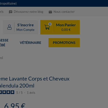
ropolitaine)
ris
Découvrez notre blog
Nous contacter
speaker_notes
email
S'inscrire
Mon Panier
0
Mon Compte
0,00 €
ESSE
VÉTÉRINAIRE
PROMOTIONS
ÉBÉ
ml
me Lavante Corps et Cheveux
alendula 200ml
5
/
5
-
1
avis
6,95 €