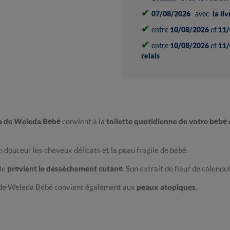
✔
07/08/2026
avec
la li
✔
entre
10/08/2026
et
11/
✔
entre
10/08/2026
et
11/
relais
a de Weleda Bébé
convient à la
toilette quotidienne de votre bébé
en douceur les cheveux délicats et la peau fragile de bébé.
lle
prévient le dessèchement cutané
. Son extrait de fleur de calendu
 de Weleda Bébé convient également aux
peaux atopiques
.