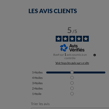
LES AVIS CLIENTS
5
/
5
Basé sur
1
avis soumis à un
contrôle
Voir tous les avis sur ce site
5
étoiles
4
étoiles
3
étoiles
2
étoiles
1
étoile
Trier les avis