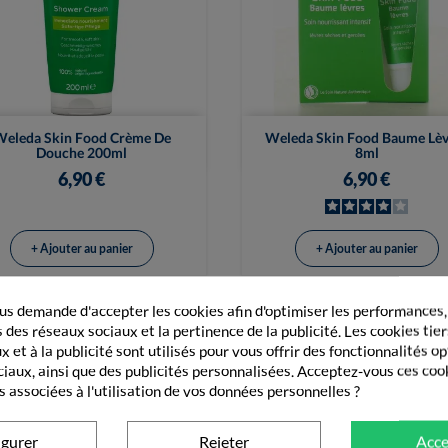


Vue rapide
Vue rapide
eleda Skin Food Crème De
Weleda Skin Food Baume Lèv
Douche 200ml
8ml
6,90 €
6,90 €
+ Ajouter au panier
+ Ajouter au panier
s demande d'accepter les cookies afin d'optimiser les performances,
 des réseaux sociaux et la pertinence de la publicité. Les cookies tier
 et à la publicité sont utilisés pour vous offrir des fonctionnalités o
GORIE
HYGIÈNE DE BÉBÉ
ciaux, ainsi que des publicités personnalisées. Acceptez-vous ces coo
s associées à l'utilisation de vos données personnelles ?
igurer
Rejeter
Acce