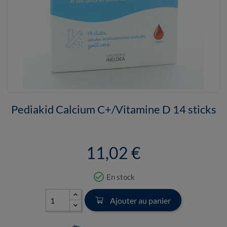
Pediakid Calcium C+/Vitamine D 14 sticks
11,02 €
check_circle_outline
En stock
Ajouter au panier