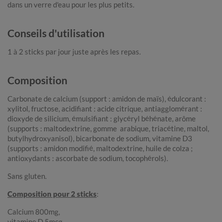
dans un verre d'eau pour les plus petits.
Conseils d'utilisation
1 à 2 sticks par jour juste après les repas.
Composition
Carbonate de calcium (support : amidon de maïs), édulcorant :
xylitol, fructose, acidifiant : acide citrique, antiagglomérant :
dioxyde de silicium, émulsifiant : glycéryl béhénate, arôme
(supports : maltodextrine, gomme
arabique, triacétine, maltol,
butylhydroxyanisol), bicarbonate de sodium, vitamine D3
(supports : amidon modifié, maltodextrine, huile de colza ;
antioxydants : ascorbate de sodium, tocophérols).
Sans gluten.
Composition pour 2 sticks
:
Calcium 800mg,
vitamine D 5mcg.