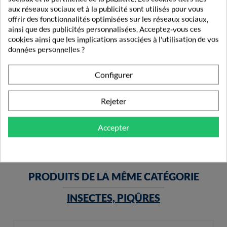
aux réseaux sociaux et à la publicité sont utilisés pour vous
offrir des fonctionnalités optimisées sur les réseaux sociaux,
ainsi que des publicités personnalisées. Acceptez-vous ces
cookies ainsi que les implications associées à l'utilisation de vos
données personnelles ?
Configurer
Parakito Bracelet Anti-Moustiques Adulte Bleu
Rejeter
9,99 €
Accepter
PRODUITS DE LA MÊME CATÉGORIE
INSECTES, PIQÛRES