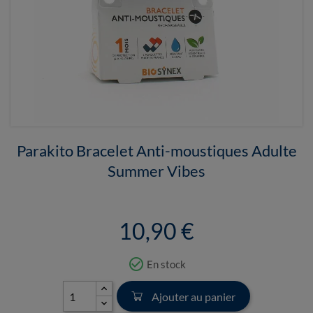
Parakito Bracelet Anti-moustiques Adulte
Summer Vibes
10,90 €
check_circle_outline
En stock
Ajouter au panier