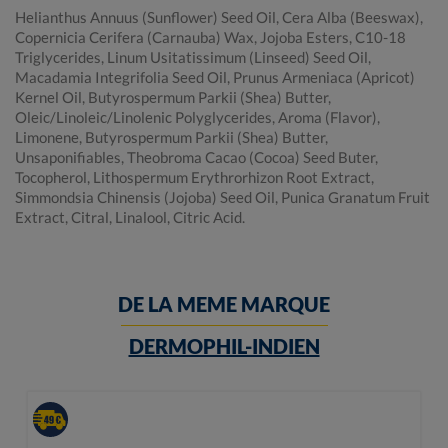
Helianthus Annuus (Sunflower) Seed Oil, Cera Alba (Beeswax),
Copernicia Cerifera (Carnauba) Wax, Jojoba Esters, C10-18
Triglycerides, Linum Usitatissimum (Linseed) Seed Oil,
Macadamia Integrifolia Seed Oil, Prunus Armeniaca (Apricot)
Kernel Oil, Butyrospermum Parkii (Shea) Butter,
Oleic/Linoleic/Linolenic Polyglycerides, Aroma (Flavor),
Limonene, Butyrospermum Parkii (Shea) Butter,
Unsaponifiables, Theobroma Cacao (Cocoa) Seed Buter,
Tocopherol, Lithospermum Erythrorhizon Root Extract,
Simmondsia Chinensis (Jojoba) Seed Oil, Punica Granatum Fruit
Extract, Citral, Linalool, Citric Acid.
DE LA MEME MARQUE
DERMOPHIL-INDIEN