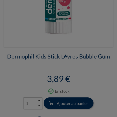
Dermophil Kids Stick Lèvres Bubble Gum
3,89 €
check_circle_outline
En stock
Ajouter au panier