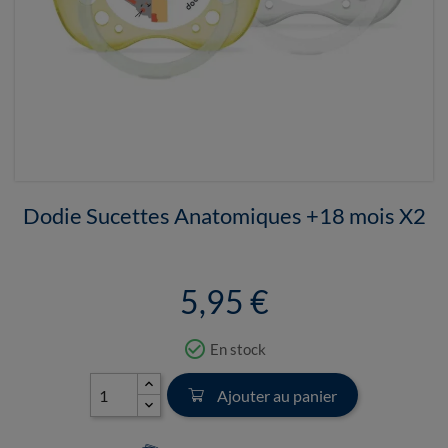
Dodie Sucettes Anatomiques +18 mois X2
5,95 €
check_circle_outline
En stock
Ajouter au panier