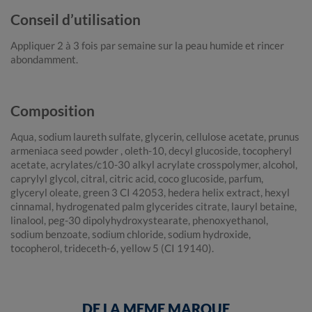
Conseil d’utilisation
Appliquer 2 à 3 fois par semaine sur la peau humide et rincer
abondamment.
Composition
Aqua, sodium laureth sulfate, glycerin, cellulose acetate, prunus
armeniaca seed powder , oleth-10, decyl glucoside, tocopheryl
acetate, acrylates/c10-30 alkyl acrylate crosspolymer, alcohol,
caprylyl glycol, citral, citric acid, coco glucoside, parfum,
glyceryl oleate, green 3 CI 42053, hedera helix extract, hexyl
cinnamal, hydrogenated palm glycerides citrate, lauryl betaine,
linalool, peg-30 dipolyhydroxystearate, phenoxyethanol,
sodium benzoate, sodium chloride, sodium hydroxide,
tocopherol, trideceth-6, yellow 5 (CI 19140).
DE LA MEME MARQUE