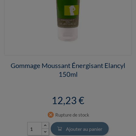
Gommage Moussant Énergisant Elancyl
150ml
12,23 €
cancel
Rupture de stock
Ajouter au panier