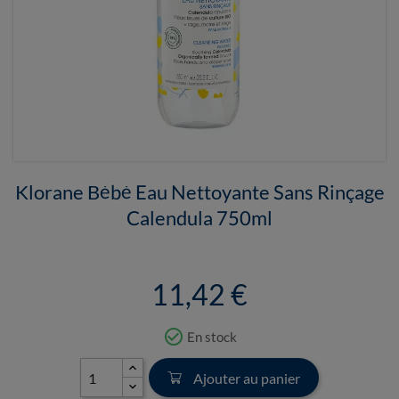
Klorane Bébé Eau Nettoyante Sans Rinçage
Calendula 750ml
11,42 €
check_circle_outline
En stock
Ajouter au panier