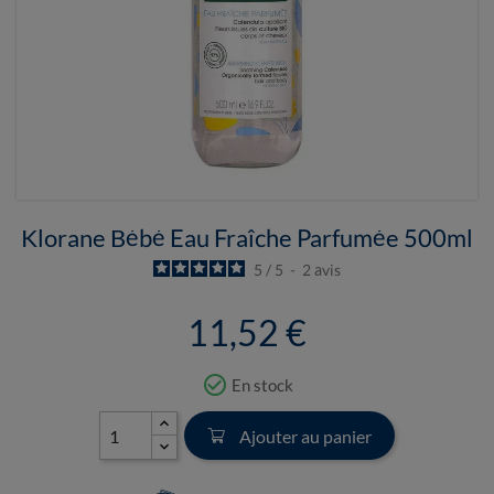
Klorane Bébé Eau Fraîche Parfumée 500ml
5
/
5
-
2
avis
11,52 €
check_circle_outline
En stock
Ajouter au panier