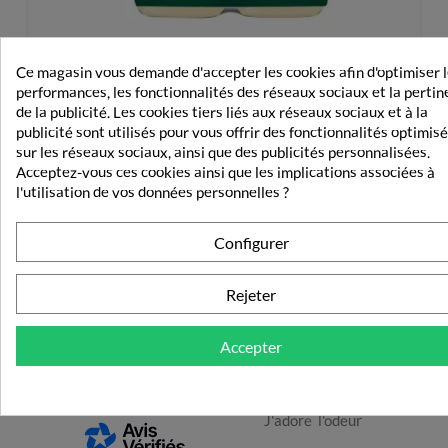
Ce magasin vous demande d'accepter les cookies afin d'optimiser 
performances, les fonctionnalités des réseaux sociaux et la perti
Klorane Bébé Gel Lavant Doux 2X500ml
de la publicité. Les cookies tiers liés aux réseaux sociaux et à la
publicité sont utilisés pour vous offrir des fonctionnalités optimis
13,10 €
sur les réseaux sociaux, ainsi que des publicités personnalisées.
Acceptez-vous ces cookies ainsi que les implications associées à
l'utilisation de vos données personnelles ?
Configurer
Rejeter
LES AVIS CLIENTS
Accepter
5
5
/
5
/
Avis vérifié
J'adore  l'odeur