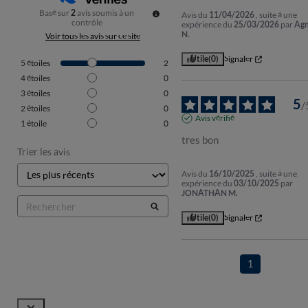
Basé sur
2
avis soumis à un
Avis du
11/04/2026
, suite à une
contrôle
expérience du
25/03/2026
par
Ag
N.
Voir tous les avis sur ce site
Utile
(0)
Signaler
5
étoiles
2
4
étoiles
0
3
étoiles
0
5
/
2
étoiles
0
Avis vérifié
1
étoile
0
tres bon
Trier les avis
Avis du
16/10/2025
, suite à une
expérience du
03/10/2025
par
JONATHAN M.
Utile
(0)
Signaler
1