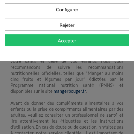
jouer est indispensable au développement de votre
enfant. Plus d'informations auprès de vos professionnels
Configurer
de santé attitrés.
Rejeter
Produits alimentaires pour enfants et adultes
Les compléments alimentaires pour enfants ne peuvent
Accepter
pas se substituer à une alimentation équilibrée et variée.
Il est important de respecter les doses recommandées et
de les administrer sous la supervision d'un adulte. Pour
votre santé et celle de vos enfants, nous vous
recommandons de suivre les recommandations
nutritionnelles officielles, telles que "Manger au moins
cinq fruits et légumes par jour" édictées par le
Programme national nutrition santé (PNNS) et
disponibles sur le site
mangerbouger.fr
.
Avant de donner des compléments alimentaires à vos
enfants ou la prise de compléments alimentaires par des
adultes, veuillez consulter un professionnel de santé et
lire attentivement les étiquettes et les instructions
d'utilisation. En cas de doute ou de question, n'hésitez pas
à contacter notre service clientèle. Il est important de