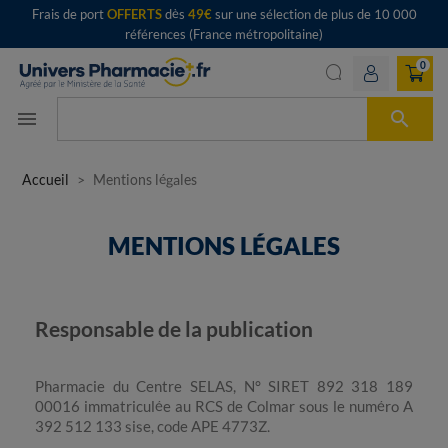
Frais de port
OFFERTS
dès
49€
sur une sélection de plus de 10 000
références (France métropolitaine)
0

menu
Accueil
Mentions légales
MENTIONS LÉGALES
Responsable de la publication
Pharmacie du Centre SELAS, N° SIRET 892 318 189
00016 immatriculée au RCS de Colmar sous le numéro A
392 512 133 sise, code APE 4773Z.