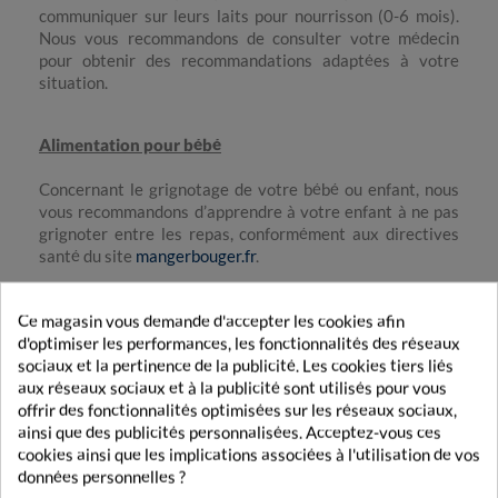
communiquer sur leurs laits pour nourrisson (0-6 mois).
Nous vous recommandons de consulter votre médecin
pour obtenir des recommandations adaptées à votre
situation.
Alimentation pour bébé
Concernant le grignotage de votre bébé ou enfant, nous
vous recommandons d’apprendre à votre enfant à ne pas
grignoter entre les repas, conformément aux directives
santé du site
mangerbouger.fr
.
N'hésitez pas à proposer de l'eau à la tasse ou au verre
Ce magasin vous demande d'accepter les cookies afin
dès 6 mois à votre bébé. En plus du lait, l'eau est la seule
d'optimiser les performances, les fonctionnalités des réseaux
boisson indispensable. Il est important de choisir une eau
sociaux et la pertinence de la publicité. Les cookies tiers liés
adaptée présentant une composition de faible teneur en
aux réseaux sociaux et à la publicité sont utilisés pour vous
nitrates et en résidus secs (inférieurs à 500 mg/litre);
offrir des fonctionnalités optimisées sur les réseaux sociaux,
donc faiblement minéralisée. Prenez des conseils auprès
ainsi que des publicités personnalisées. Acceptez-vous ces
de votre pédiatre pour plus d’informations.
cookies ainsi que les implications associées à l'utilisation de vos
données personnelles ?
Enfin, nous rappelons aux heureux parents que bouger et