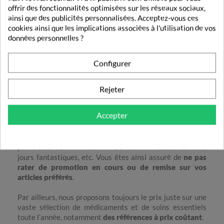
offrir des fonctionnalités optimisées sur les réseaux sociaux,
ainsi que des publicités personnalisées. Acceptez-vous ces
Si le produit que vous avez commandé s’avère
cookies ainsi que les implications associées à l'utilisation de vos
indisponible lors de la préparation de votre colis, nous
données personnelles ?
vous avertirons rapidement afin de trouver ensemble la
solution qui vous convient le mieux.
Configurer
Promotions et remises
Rejeter
Universpharmacie.fr propose
des promotions
ponctuelles ou mensuelles
, en accord avec les
Accepter
laboratoires pharmaceutiques, ainsi que la mise en avant
de nouveautés ou de produits de saison à prix juste.
Toutes nos opérations commerciales sont communiquées
par le biais de newsletters et d’e-mails : sélection du mois,
jours fantastiques, etc. Vous êtes ainsi assuré de
ne pas
rater de promotion en cours ou de remise sur vos
articles préférés
.
Par ailleurs, nous proposons toujours le prix juste sur une
vaste sélection de médicaments et de soins essentiels
toute l’année, notamment
des références à prix coûtant
.