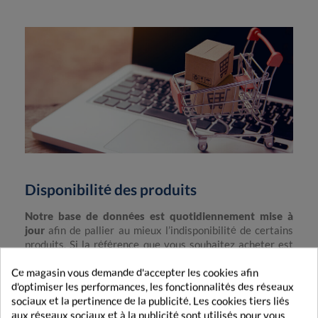
Disponibilité des produits
Notre base de données est quotidiennement mise à
jour
afin de pallier au mieux l’indisponibilité de certains
produits. Si la référence que vous souhaitez acheter est
temporairement indisponible, vous pouvez explorer les
Ce magasin vous demande d'accepter les cookies afin
produits similaires de la même catégorie grâce à nos
d'optimiser les performances, les fonctionnalités des réseaux
filtres, ou bien adresser votre demande par le biais du
sociaux et la pertinence de la publicité. Les cookies tiers liés
formulaire de contact. Nos équipes mettront tout en
aux réseaux sociaux et à la publicité sont utilisés pour vous
œuvre pour rendre ce produit accessible dès que possible.