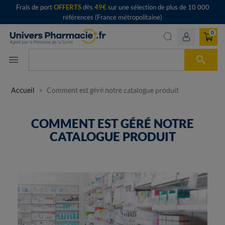
Frais de port
OFFERTS
dès
49€
sur une sélection de plus de 10 000
références (France métropolitaine)
0

menu
Accueil
Comment est géré notre catalogue produit
COMMENT EST GÉRÉ NOTRE
CATALOGUE PRODUIT