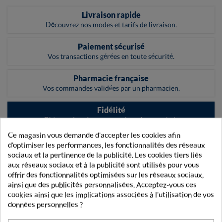
Livraison rapide
Découvrez nos modes et tarifs de livraison.
Paiement sécurisé
Vos transactions gérées en toute sécurité.
Pharmacie française
Vos commandes validées par un pharmacien.
Fidélité
Obtenez des récompenses lors de vos achats
Ce magasin vous demande d'accepter les cookies afin
d'optimiser les performances, les fonctionnalités des réseaux
sociaux et la pertinence de la publicité. Les cookies tiers liés
LETTRE D'INFORMATION
aux réseaux sociaux et à la publicité sont utilisés pour vous
offrir des fonctionnalités optimisées sur les réseaux sociaux,
ainsi que des publicités personnalisées. Acceptez-vous ces
cookies ainsi que les implications associées à l'utilisation de vos
données personnelles ?
Inscrivez-vous gratuitement à notre Lettre d'information
et recevez toutes nos actualités et bons plans !