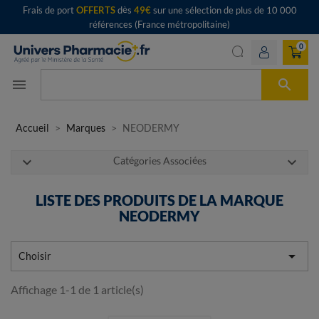
Frais de port
OFFERTS
dès
49€
sur une sélection de plus de 10 000
références (France métropolitaine)
0

menu
Accueil
Marques
NEODERMY
expand_more
expand_more
Catégories Associées
LISTE DES PRODUITS DE LA MARQUE
NEODERMY

Choisir
Affichage 1-1 de 1 article(s)