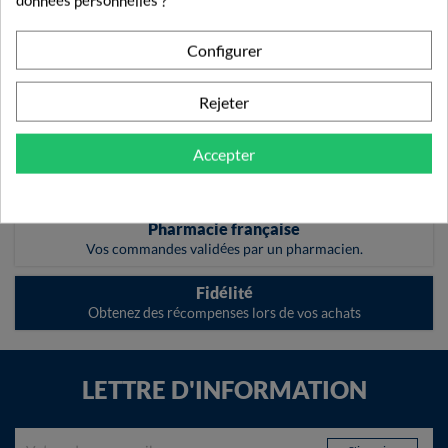
données personnelles ?

Retour en haut
Configurer
Livraison rapide
Rejeter
Découvrez nos modes et tarifs de livraison.
Accepter
Paiement sécurisé
Vos transactions gérées en toute sécurité.
Pharmacie française
Vos commandes validées par un pharmacien.
Fidélité
Obtenez des récompenses lors de vos achats
LETTRE D'INFORMATION