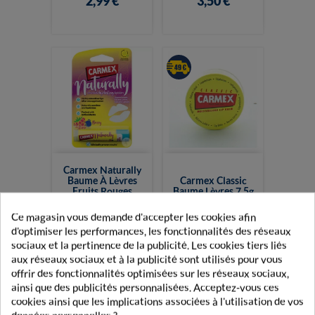
2,99 €
3,50 €
Carmex Naturally
Baume À Lèvres
Carmex Classic
Fruits Rouges
Baume Lèvres 7,5g
4,25g
Ce magasin vous demande d'accepter les cookies afin
3,35 €
2,95 €
d'optimiser les performances, les fonctionnalités des réseaux
sociaux et la pertinence de la publicité. Les cookies tiers liés
aux réseaux sociaux et à la publicité sont utilisés pour vous
offrir des fonctionnalités optimisées sur les réseaux sociaux,
ainsi que des publicités personnalisées. Acceptez-vous ces
Affichage 1-8 de 8 article(s)
cookies ainsi que les implications associées à l'utilisation de vos