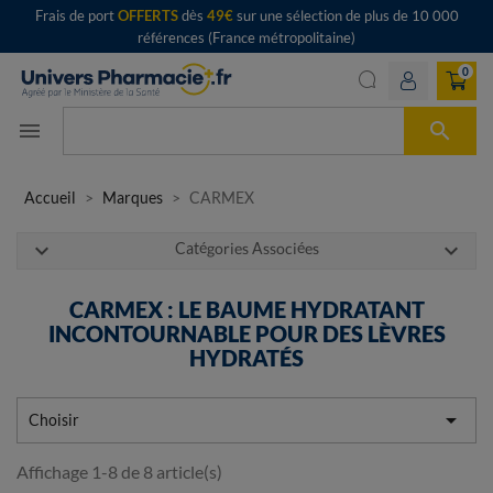
Frais de port
OFFERTS
dès
49€
sur une sélection de plus de 10 000
références (France métropolitaine)
0

menu
Accueil
Marques
CARMEX
expand_more
expand_more
Catégories Associées
CARMEX : LE BAUME HYDRATANT
INCONTOURNABLE POUR DES LÈVRES
HYDRATÉS

Choisir
Affichage 1-8 de 8 article(s)