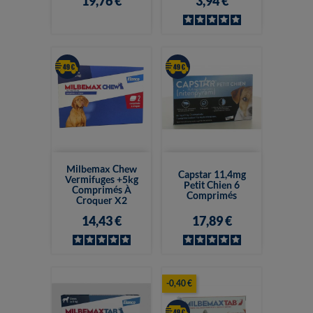
19,76 €
3,94 €
Milbemax Chew
Capstar 11,4mg
Vermifuges +5kg
Petit Chien 6
Comprimés À
Comprimés
Croquer X2
14,43 €
17,89 €
-0,40 €