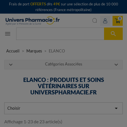
Frais de port
OFFERTS
dès
49€
sur une sélection de plus de 10 000
références (France métropolitaine)
0

menu
Accueil
Marques
ELANCO
expand_more
expand_more
Catégories Associées
ELANCO : PRODUITS ET SOINS
VÉTÉRINAIRES SUR
UNIVERSPHARMACIE.FR

Choisir
Affichage 1-23 de 23 article(s)