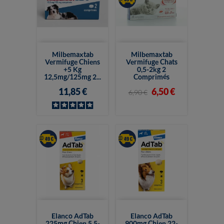
Milbemaxtab
Milbemaxtab
Vermifuge Chiens
Vermifuge Chats
+5 Kg
0,5-2kg 2
12,5mg/125mg 2...
Comprimés
11,85 €
6,50 €
6,90 €
Elanco AdTab
Elanco AdTab
225mg Chien 5,5-
900mg Chien 22-