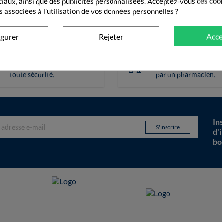
ciaux, ainsi que des publicités personnalisées. Acceptez-vous ces coo
s associées à l'utilisation de vos données personnelles ?
igurer
Rejeter
Acce
Paiement sécurisé
Pharmacie frança
Vos transactions gérées en
Vos commandes valid
toute sécurité.
par un pharmacien.
In
d'
bo