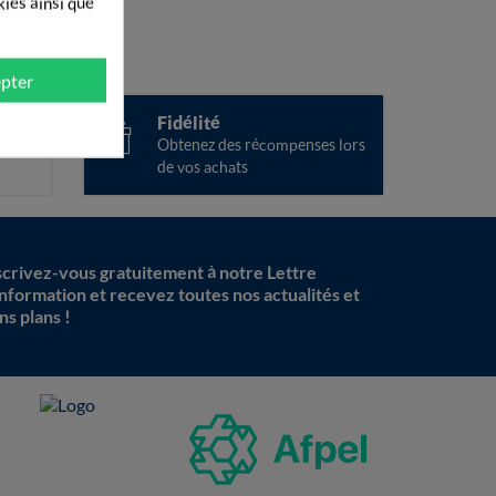
kies ainsi que
pter
ise
Fidélité
ées
Obtenez des récompenses lors
de vos achats
scrivez-vous gratuitement à notre Lettre
information et recevez toutes nos actualités et
ns plans !