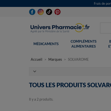
Frais de po
COMPLÉMENTS
MÉDICAMENTS
ALIMENTAIRES
E
Accueil
Marques
SOLVAROME
expand_more
TOUS LES PRODUITS SOLVA
Il y a 2 produits.