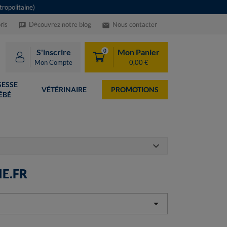
ropolitaine)
ris
Découvrez notre blog
Nous contacter
speaker_notes
email
S'inscrire
Mon Panier
0
Mon Compte
0,00 €
ESSE
VÉTÉRINAIRE
PROMOTIONS
ÉBÉ
expand_more
E.FR
