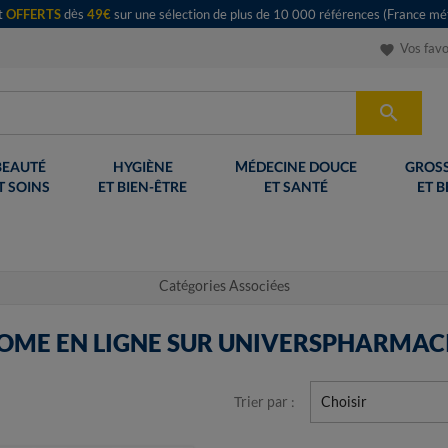
rt
OFFERTS
dès
49€
sur une sélection de plus de 10 000 références (France mét
Vos favo
favorite

BEAUTÉ
HYGIÈNE
MÉDECINE DOUCE
GROSS
T SOINS
ET BIEN-ÊTRE
ET SANTÉ
ET B
Catégories Associées
ROME EN LIGNE SUR UNIVERSPHARMACI
Trier par :
Choisir