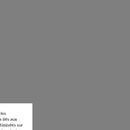
 les
s liés aux
ptimisées sur