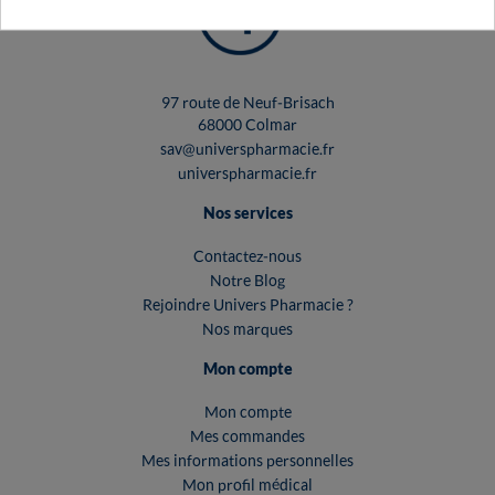
97 route de Neuf-Brisach
68000 Colmar
sav@universpharmacie.fr
universpharmacie.fr
Nos services
Contactez-nous
Notre Blog
Rejoindre Univers Pharmacie ?
Nos marques
Mon compte
Mon compte
Mes commandes
Mes informations personnelles
Mon profil médical