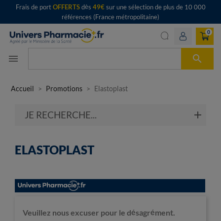
Frais de port
OFFERTS
dès
49€
sur une sélection de plus de 10 000
références (France métropolitaine)
0

menu
Accueil
Promotions
Elastoplast
JE RECHERCHE...
ELASTOPLAST
Veuillez nous excuser pour le désagrément.