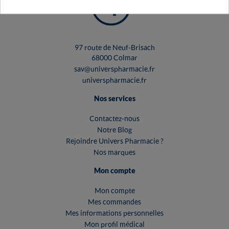
97 route de Neuf-Brisach
68000 Colmar
sav@universpharmacie.fr
universpharmacie.fr
Nos services
Contactez-nous
Notre Blog
Rejoindre Univers Pharmacie ?
Nos marques
Mon compte
Mon compte
Mes commandes
Mes informations personnelles
Mon profil médical