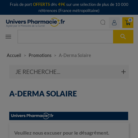
Frais de port
OFFERTS
dès
49€
sur une sélection de plus de 10 000
références (France métropolitaine)
0

menu
Accueil
Promotions
A-Derma Solaire
JE RECHERCHE...
A-DERMA SOLAIRE
Veuillez nous excuser pour le désagrément.