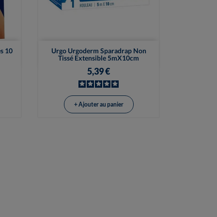

Vue rapide
s 10
Urgo Urgoderm Sparadrap Non
Tissé Extensible 5mX10cm
5,39 €
+ Ajouter au panier