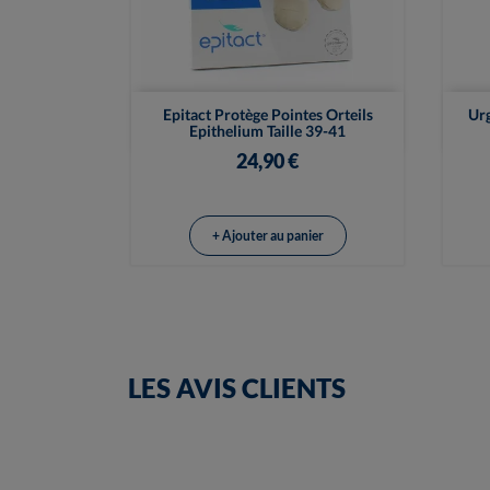

Vue rapide
Epitact Protège Pointes Orteils
Urg
Epithelium Taille 39-41
24,90 €
+ Ajouter au panier
LES AVIS CLIENTS