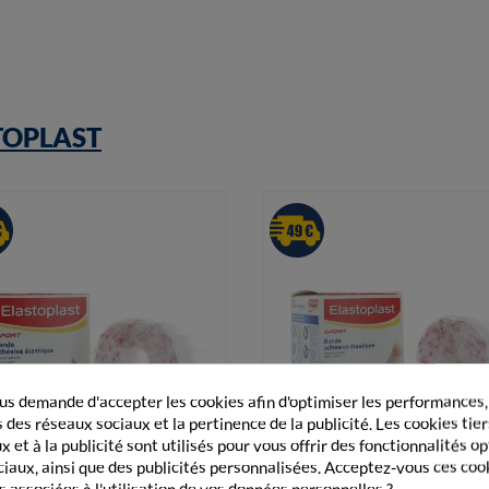
TOPLAST
s demande d'accepter les cookies afin d'optimiser les performances,
 des réseaux sociaux et la pertinence de la publicité. Les cookies tier
 et à la publicité sont utilisés pour vous offrir des fonctionnalités o
ciaux, ainsi que des publicités personnalisées. Acceptez-vous ces coo
Vue rapide
Vue rapide
s associées à l'utilisation de vos données personnelles ?
Bande Adhésive Élastique
Bande Adhésive Élastique