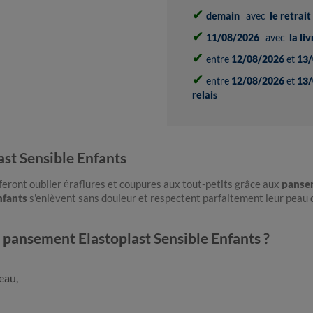
✔
demain
avec
le retrai
✔
11/08/2026
avec
la li
✔
entre
12/08/2026
et
13/
✔
entre
12/08/2026
et
13/
relais
st Sensible Enfants
eront oublier éraflures et coupures aux tout-petits grâce aux
pansem
nfants
s'enlèvent sans douleur et respectent parfaitement leur peau d
u pansement Elastoplast Sensible Enfants ?
'eau,