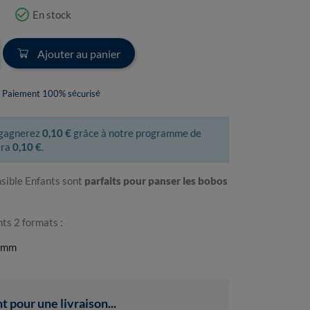
check_circle_outline
En stock
Ajouter au panier
Paiement 100% sécurisé
 gagnerez
0,10 €
grâce à notre programme de
era
0,10 €
.
sible Enfants sont
parfaits pour panser les bobos
ts 2 formats :
9 mm
pour une livraison...