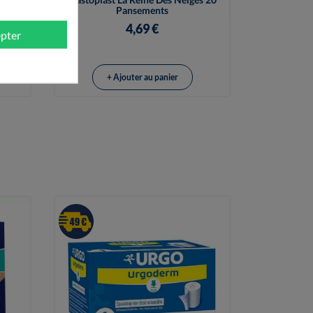

Pansements
4,69 €
pter
+ Ajouter au panier