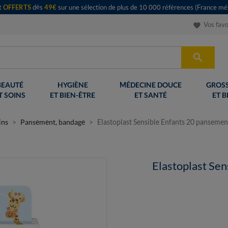
rt
OFFERTS
dès
49€
sur une sélection de plus de 10 000 références (France mét
Vos favo
favorite

BEAUTÉ
HYGIÈNE
MÉDECINE DOUCE
GROSS
T SOINS
ET BIEN-ÊTRE
ET SANTÉ
ET B
ins
Pansement, bandage
Elastoplast Sensible Enfants 20 pansemen
Elastoplast Se