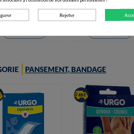


Elastoplast 3 Cm X 2,5m
Elastoplast 6 Cm X 2,5m
5,90 €
8,20 €
igurer
Rejeter
Acce
+ Ajouter au panier
+ Ajouter au panier
GORIE
PANSEMENT, BANDAGE