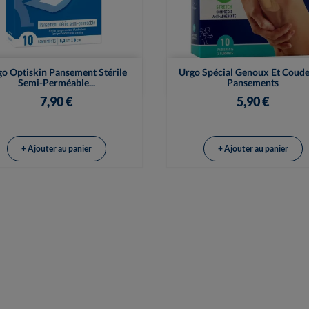


Vue rapide
Vue rapide
o Optiskin Pansement Stérile
Urgo Spécial Genoux Et Coude
Semi-Perméable...
Pansements
7,90 €
5,90 €
+ Ajouter au panier
+ Ajouter au panier