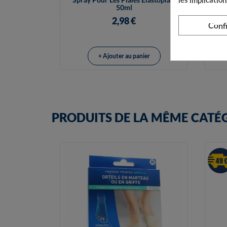

50ml
2,98 €
Conf
+ Ajouter au panier
PRODUITS DE LA MÊME CATÉ