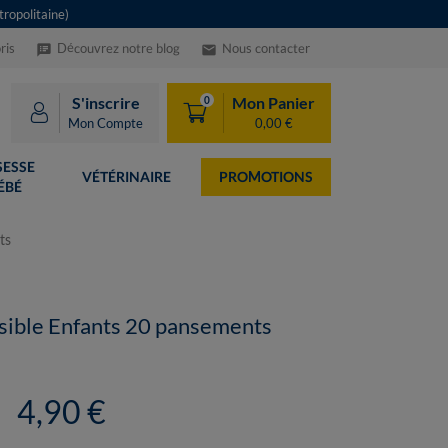
ropolitaine)
ris
Découvrez notre blog
Nous contacter
speaker_notes
email
S'inscrire
Mon Panier
0
Mon Compte
0,00 €
ESSE
VÉTÉRINAIRE
PROMOTIONS
ÉBÉ
ts
nsible Enfants 20 pansements
4,90 €