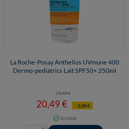
La Roche-Posay Anthelios UVmune 400
Dermo-pediatrics Lait SPF50+ 250ml
23,49 €
20,49 €
- 3,00 €
check_circle_outline
En stock