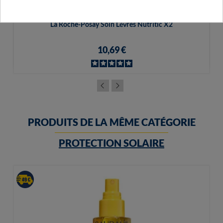
La Roche-Posay Soin Lèvres Nutritic X2
10,69 €
PRODUITS DE LA MÊME CATÉGORIE
PROTECTION SOLAIRE