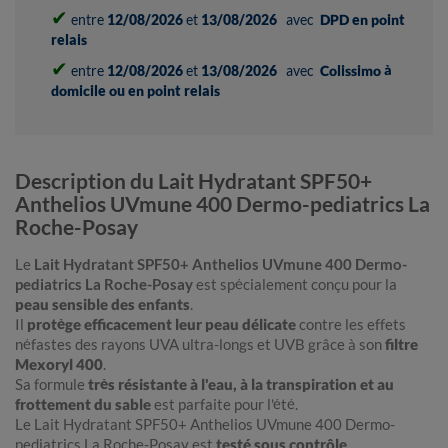
✔
entre
12/08/2026
et
13/08/2026
avec
DPD en point
relais
✔
entre
12/08/2026
et
13/08/2026
avec
Colissimo à
domicile ou en point relais
Description du Lait Hydratant SPF50+
Anthelios UVmune 400 Dermo-pediatrics La
Roche-Posay
Le
Lait Hydratant SPF50+ Anthelios UVmune 400 Dermo-
pediatrics La Roche-Posay
est spécialement conçu pour la
peau sensible des enfants
.
Il
protège efficacement leur peau délicate
contre les effets
néfastes des rayons UVA ultra-longs et UVB grâce à son
filtre
Mexoryl 400
.
Sa formule
très résistante à l'eau, à la transpiration et au
frottement du sable
est parfaite pour l'été.
Le Lait Hydratant SPF50+ Anthelios UVmune 400 Dermo-
pediatrics La Roche-Posay est
testé sous contrôle