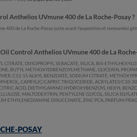
ntrol Anthelios UVmune 400 de La Roche-Posay ?
ne 400 de La Roche-Posay juste avant l’exposition et renouvelez gé
e Oil Control Anthelios UVmune 400 de La Roche
L CITRATE, DIISOPROPYL SEBACATE, SILICA, BIS-ETHYLHEX
ZONE, BUTYL METHOXYDIBENZOYLMETHANE, GLYCERIN, PROPAN
ER, C12-15 ALKYL BENZOATE, SODIUM CITRATE, METHOXY
HEROL, CAPRYLIC/CAPRIC TRIGLYCERIDE, ACRYLATES/C10-30
 CITRIC ACID, DIETHYLAMINO HYDROXYBENZOYL HEXYL BENZ
LOSE, MALTODEXTRIN, PENTYLENE GLYCOL, SILICA SILYLA
IUM ETHYLENEDIAMINE DISUCCINATE, ZINC PCA, PARFUM/FRA
OCHE-POSAY