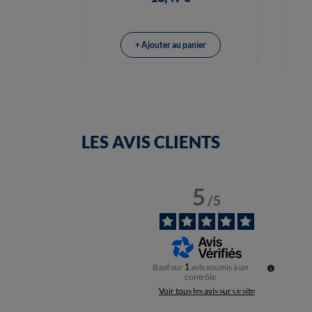
+ Ajouter au panier
LES AVIS CLIENTS
5
/
5
Basé sur
1
avis soumis à un
contrôle
Voir tous les avis sur ce site