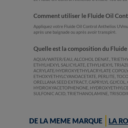
Comment utiliser le Fluide Oil Co
Appliquez votre Fluide Oil Control Anthelios UVmu
après une baignade ou après avoir transpiré.
Quelle est la composition du Fluid
AQUA/WATER/EAU, ALCOHOL DENAT., TRIETHY
ETHYLHEXYL SALICYLATE, ETHYLHEXYL TRIA
ACRYLATE/HYDROXYETHYLACRYLATE COPOLYM
ETHOXYETHYLCYANOACETATE, PERLITE, TOCOP
ORELLANA SEED EXTRACT, CAPRYLYL GLYCOL,
HYDROXYACETOPHENONE, HYDROXYETHYLCELLU
SULFONIC ACID, TRIETHANOLAMINE, TRISOD
DE LA MEME MARQUE
LA R