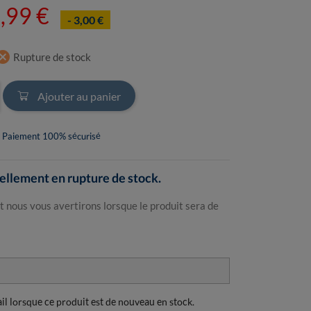
,99 €
- 3,00 €
ncel
Rupture de stock
Ajouter au panier
Paiement 100% sécurisé
llement en rupture de stock.
t nous vous avertirons lorsque le produit sera de
ail lorsque ce produit est de nouveau en stock.