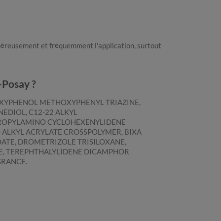
néreusement et fréquemment l'application, surtout
-Posay ?
YLOXYPHENOL METHOXYPHENYL TRIAZINE,
EDIOL, C12-22 ALKYL
PROPYLAMINO CYCLOHEXENYLIDENE
 ALKYL ACRYLATE CROSSPOLYMER, BIXA
OATE, DROMETRIZOLE TRISILOXANE,
TE, TEREPHTHALYLIDENE DICAMPHOR
GRANCE.