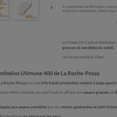

En soumettant ce formulaire, vous 
email sera uniquement utilisée pour 
Le Fluide Oil Control Antheli
grasses et sensibles du soleil.
Un flacon contient 50ml.
 Anthelios UVmune 400 de La Roche-Posay
 La Roche-Posay
est une
très haute protection solaire à large spectr
autre effets néfastes du soleil tout en offrant aux
peaux grasses
un
f
dapté aux peaux sensibles
par ses
vertus apaisantes et anti-irrita
a Roche-Posay
ne pique pas les yeux
.