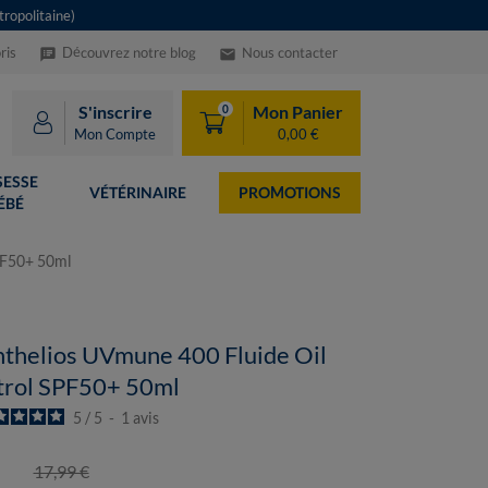
ropolitaine)
ris
Découvrez notre blog
Nous contacter
speaker_notes
email
S'inscrire
Mon Panier
0
Mon Compte
0,00 €
ESSE
VÉTÉRINAIRE
PROMOTIONS
ÉBÉ
PF50+ 50ml
thelios UVmune 400 Fluide Oil
trol SPF50+ 50ml
5
/
5
-
1
avis
17,99 €