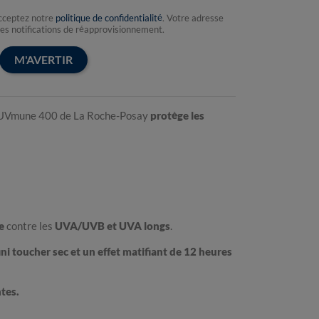
acceptez notre
politique de confidentialité
. Votre adresse
les notifications de réapprovisionnement.
M'AVERTIR
os UVmune 400 de La Roche-Posay
protège les
e
contre les
UVA/UVB et UVA longs
.
ini toucher sec et un effet matifiant de 12 heures
ntes.