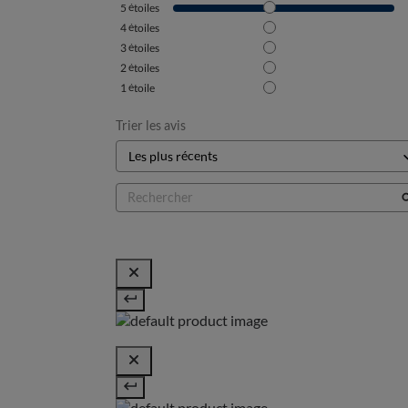
5
étoiles
4
étoiles
3
étoiles
2
étoiles
1
étoile
Trier les avis