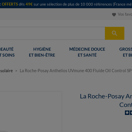
rt
OFFERTS
dès
49€
sur une sélection de plus de 10 000 références (France mét
Vos favo
favorite

BEAUTÉ
HYGIÈNE
MÉDECINE DOUCE
GROSS
T SOINS
ET BIEN-ÊTRE
ET SANTÉ
ET B
solaire
La Roche-Posay Anthelios UVmune 400 Fluide Oil Control S
La Roche-Posay An
Con