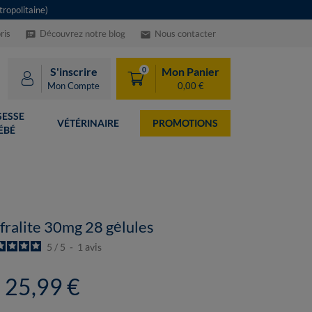
ropolitaine)
ris
Découvrez notre blog
Nous contacter
speaker_notes
email
S'inscrire
Mon Panier
0
Mon Compte
0,00 €
ESSE
VÉTÉRINAIRE
PROMOTIONS
ÉBÉ
fralite 30mg 28 gélules
5
/
5
-
1
avis
25,99 €