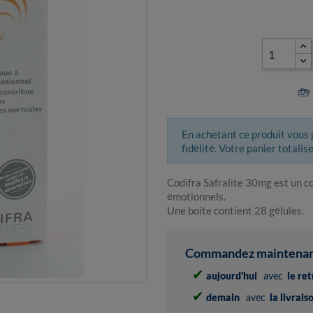
En achetant ce produit vous
fidélité. Votre panier totalis
Codifra Safralite 30mg est un c
émotionnels.
Une boite contient 28 gélules.
Commandez maintenant 
✔
aujourd'hui
avec
le re
✔
demain
avec
la livrai