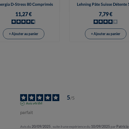


Vue rapide
Vue rapide
ergia D-Stress 80 Comprimés
Lehning Pâte Suisse Détente 
11,27 €
7,79 €
+ Ajouter au panier
+ Ajouter au panier
5
/
5
Avis vérifié
parfait
Avis du
20/09/2025
, suite à une expérience du
10/09/2025
par
Patricia