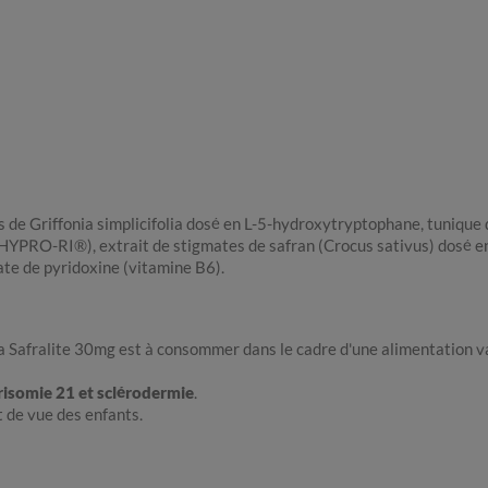
s de Griffonia simplicifolia dosé en L-5-hydroxytryptophane, tunique 
nc HYPRO-RI®), extrait de stigmates de safran (Crocus sativus) dosé e
ate de pyridoxine (vitamine B6).
Safralite 30mg est à consommer dans le cadre d'une alimentation vari
trisomie 21 et sclérodermie
.
 de vue des enfants.