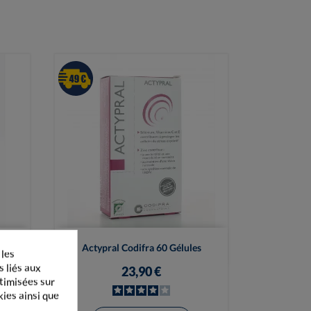

Vue rapide
es
Actypral Codifra 60 Gélules
 les
s liés aux
23,90 €
ptimisées sur
kies ainsi que