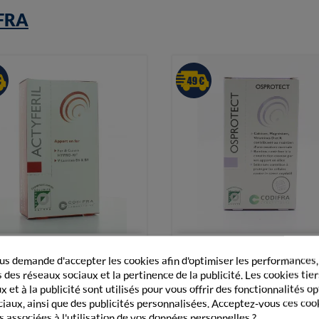
FRA


Vue rapide
Vue rapide
Codifra Actyferil 60 Gélules
Codifra Osprotect 60 Gélul
s demande d'accepter les cookies afin d'optimiser les performances,
 des réseaux sociaux et la pertinence de la publicité. Les cookies tier
13,29 €
17,90 €
 et à la publicité sont utilisés pour vous offrir des fonctionnalités o
ciaux, ainsi que des publicités personnalisées. Acceptez-vous ces coo
s associées à l'utilisation de vos données personnelles ?