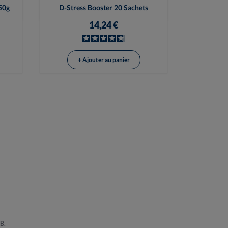

Vue rapide
50g
D-Stress Booster 20 Sachets
14,24 €
+ Ajouter au panier
 B.