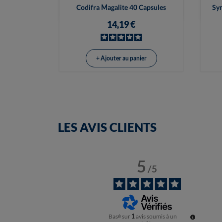

Vue rapide
Codifra Magalite 40 Capsules
Syn
14,19 €
+ Ajouter au panier
LES AVIS CLIENTS
5
/
5
Basé sur
1
avis soumis à un