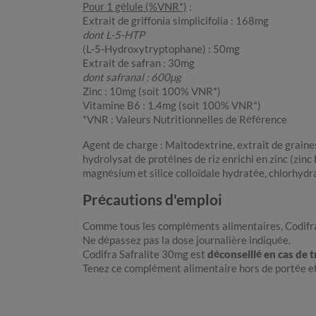
Pour 1 gélule (%VNR*)
:
Extrait de griffonia simplicifolia : 168mg
dont L-5-HTP
(L-5-Hydroxytryptophane) : 50mg
Extrait de safran : 30mg
dont safranal : 600µg
Zinc : 10mg (soit 100% VNR*)
Vitamine B6 : 1.4mg (soit 100% VNR*)
*VNR : Valeurs Nutritionnelles de Référence
Agent de charge : Maltodextrine, extrait de graine
hydrolysat de protéines de riz enrichi en zinc (zi
magnésium et silice colloïdale hydratée, chlorhydr
Précautions d'emploi
Comme tous les compléments alimentaires, Codifra 
Ne dépassez pas la dose journalière indiquée.
Codifra Safralite 30mg est
déconseillé en cas de 
Tenez ce complément alimentaire hors de portée et