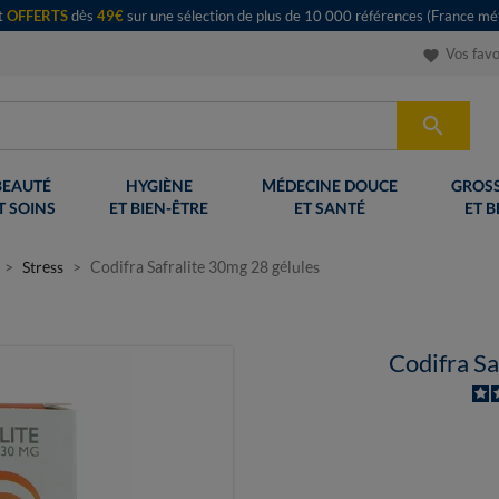
rt
OFFERTS
dès
49€
sur une sélection de plus de 10 000 références (France mét
Vos favo
favorite

BEAUTÉ
HYGIÈNE
MÉDECINE DOUCE
GROSS
T SOINS
ET BIEN-ÊTRE
ET SANTÉ
ET B
Stress
Codifra Safralite 30mg 28 gélules
Codifra Sa