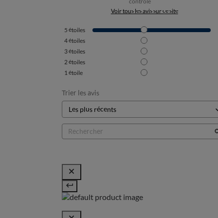
contrôle
Voir tous les avis sur ce site
5
étoiles
4
étoiles
3
étoiles
2
étoiles
1
étoile
Trier les avis