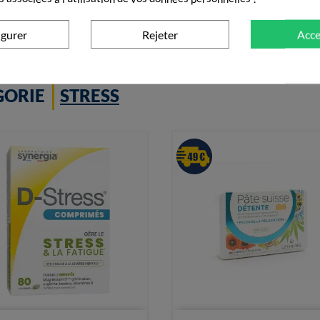
+ Ajouter au panier
+ Ajouter au panier
igurer
Rejeter
Acce
GORIE
STRESS