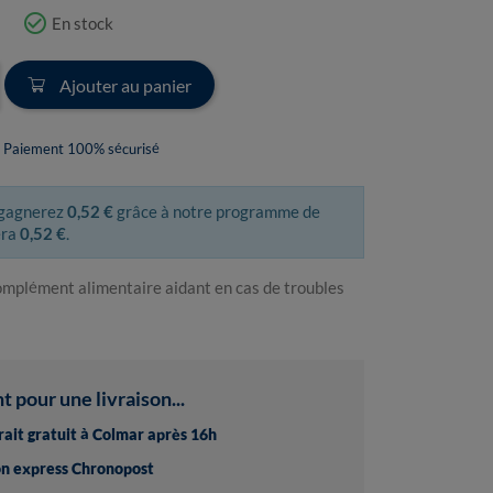
check_circle_outline
En stock
Ajouter au panier
Paiement 100% sécurisé
 gagnerez
0,52 €
grâce à notre programme de
era
0,52 €
.
omplément alimentaire aidant en cas de troubles
pour une livraison...
trait gratuit à Colmar après 16h
son express Chronopost