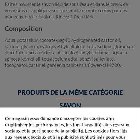
Faites mousser le savon liquide sous l'eau et dans le creux de
vos mains et appliquez sur l'ensemble de votre corps par des
mouvements circulaires. Rincez à l'eau tiède.
Composition
Aqua, potassium cocoate-peg40 hydrogenated castor oil,
parfum, glycerin, hydroxyethylcellulose, tetrasodium glutamate
diacetate, cocos nucifera oil, linalool, amyl cinnamal, argania
spinosa kernel oil-tetrasodium edta, benzyl salicylate,
tocopherol, caramel, gardenia tahitensis flower-ci14700.
PRODUITS DE LA MÊME CATÉGORIE
SAVON
Ce magasin vous demande d'accepter les cookies afin
d'optimiser les performances, les fonctionnalités des réseaux
sociaux et la pertinence de la publicité. Les cookies tiers liés
aux réseaux sociaux et à la publicité sont utilisés pour vous