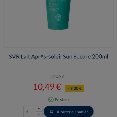
SVR Lait Après-soleil Sun Secure 200ml
13,49 €
10,49 €
- 3,00 €
check_circle_outline
En stock
Ajouter au panier