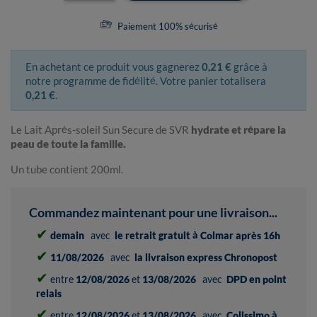
Paiement 100% sécurisé
En achetant ce produit vous gagnerez
0,21 €
grâce à
notre programme de fidélité. Votre panier totalisera
0,21 €
.
Le Lait Après-soleil Sun Secure de SVR
hydrate et répare la
peau de toute la famille.
Un tube contient 200ml.
Commandez maintenant pour une livraison...
✔
demain
avec
le retrait gratuit à Colmar après 16h
✔
11/08/2026
avec
la livraison express Chronopost
✔
entre
12/08/2026
et
13/08/2026
avec
DPD en point
relais
✔
entre
12/08/2026
et
13/08/2026
avec
Colissimo à