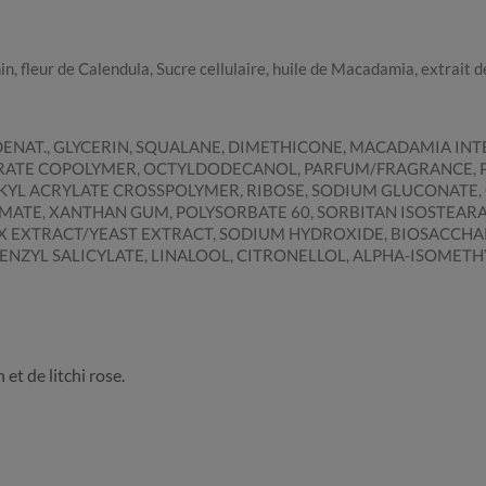
in, fleur de Calendula, Sucre cellulaire, huile de Macadamia, extrait d
ENAT., GLYCERIN, SQUALANE, DIMETHICONE, MACADAMIA INT
RATE COPOLYMER, OCTYLDODECANOL, PARFUM/FRAGRANCE,
LKYL ACRYLATE CROSSPOLYMER, RIBOSE, SODIUM GLUCONATE,
MATE, XANTHAN GUM, POLYSORBATE 60, SORBITAN ISOSTEARA
X EXTRACT/YEAST EXTRACT, SODIUM HYDROXIDE, BIOSACCHARI
NZYL SALICYLATE, LINALOOL, CITRONELLOL, ALPHA-ISOMETHY
et de litchi rose.