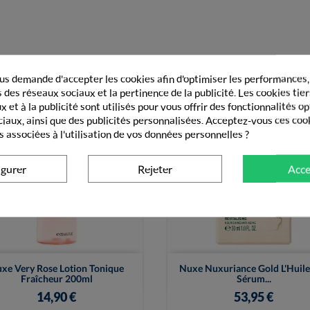
s demande d'accepter les cookies afin d'optimiser les performances,
 des réseaux sociaux et la pertinence de la publicité. Les cookies tier
 et à la publicité sont utilisés pour vous offrir des fonctionnalités o
ciaux, ainsi que des publicités personnalisées. Acceptez-vous ces coo
s associées à l'utilisation de vos données personnelles ?
igurer
Rejeter
Acce


Vue rapide
Vue rapide
xe Very Rose Lotion Tonique
Nuxe Nuxuriance Gold L'Huile
Fraîcheur 200ml
Sérum...
14,90 €
53,95 €