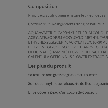
Composition
Principaux actifs d'origine naturelle
: Fleur de Jasm
Contient 93.2 % d'ingrédients d'origine naturelle
AQUA/WATER, DICAPRYLYL ETHER, ALCOHOL D
ACRYLATE/SODIUM ACRYLOYLDIMETHYL TAU
ETHYLHEXYLGLYCERIN, ACRYLATES/C10-30 A
BUTYLENE GLYCOL, SODIUM STEAROYL GLUTA
OFFICINALE (JASMINE) FLOWER EXTRACT, FAE
CALENDULA OFFICINALIS FLOWER EXTRACT, BE
Les plus du produit
Sa texture non grasse agréable au toucher.
Son odeur mythique rehaussée de fleur de jasmin 
Enveloppe la peau d’un cocon de douceur.