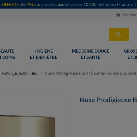
rt
OFFERTS
dès
49€
sur une sélection de plus de 10 000 références (France mét
Vos favo
favorite

BEAUTÉ
HYGIÈNE
MÉDECINE DOUCE
GROSS
T SOINS
ET BIEN-ÊTRE
ET SANTÉ
ET B
 anti-âge, anti-rides
Nuxe Prodigieuse Boost Baume-Huile Récupérat
Nuxe Prodigieuse 