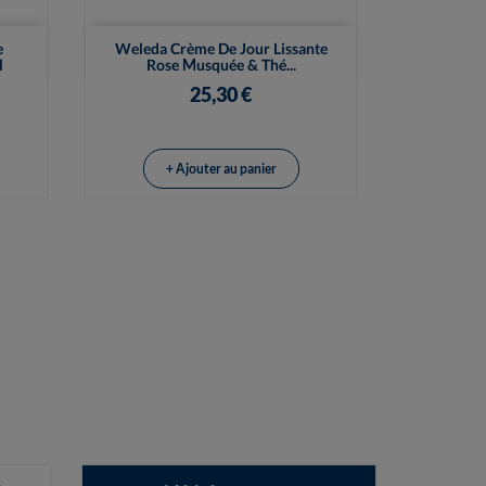

Vue rapide
e
Weleda Crème De Jour Lissante
l
Rose Musquée & Thé...
25,30 €
+ Ajouter au panier