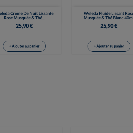


Vue rapide
Vue rapide
leda Crème De Nuit Lissante
Weleda Fluide Lissant Ros
Rose Musquée & Thé...
Musquée & Thé Blanc 40m
25,90 €
25,90 €
+ Ajouter au panier
+ Ajouter au panier