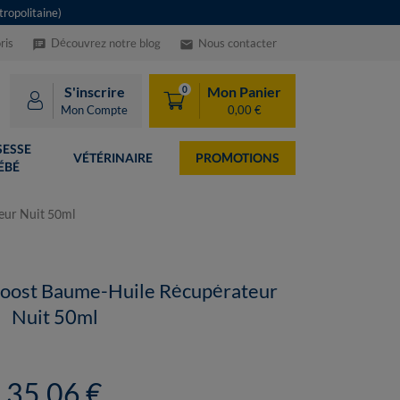
ropolitaine)
ris
Découvrez notre blog
Nous contacter
speaker_notes
email
S'inscrire
Mon Panier
0
Mon Compte
0,00 €
ESSE
VÉTÉRINAIRE
PROMOTIONS
ÉBÉ
eur Nuit 50ml
Boost Baume-Huile Récupérateur
Nuit 50ml
35,06 €