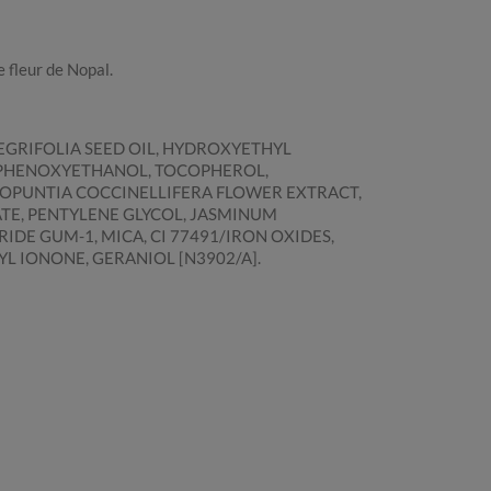
e fleur de Nopal.
EGRIFOLIA SEED OIL, HYDROXYETHYL
 PHENOXYETHANOL, TOCOPHEROL,
 OPUNTIA COCCINELLIFERA FLOWER EXTRACT,
TE, PENTYLENE GLYCOL, JASMINUM
DE GUM-1, MICA, CI 77491/IRON OXIDES,
L IONONE, GERANIOL [N3902/A].