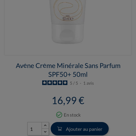
Avène Crème Minérale Sans Parfum
SPF50+ 50ml
5
/
5
-
1
avis
16,99 €
check_circle_outline
En stock
Ajouter au panier