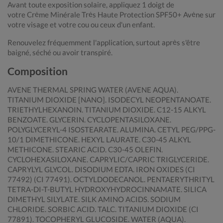
Avant toute exposition solaire, appliquez 1 doigt de
votre Crème Minérale Très Haute Protection SPF50+ Avène sur
votre visage et votre cou ou ceux d'un enfant.
Renouvelez fréquemment l'application, surtout après s'être
baigné, séché ou avoir transpiré.
Composition
AVENE THERMAL SPRING WATER (AVENE AQUA).
TITANIUM DIOXIDE [NANO]. ISODECYL NEOPENTANOATE.
TRIETHYLHEXANOIN. TITANIUM DIOXIDE. C12-15 ALKYL
BENZOATE. GLYCERIN. CYCLOPENTASILOXANE.
POLYGLYCERYL-4 ISOSTEARATE. ALUMINA. CETYL PEG/PPG-
10/1 DIMETHICONE. HEXYL LAURATE. C30-45 ALKYL
METHICONE. STEARIC ACID. C30-45 OLEFIN.
CYCLOHEXASILOXANE. CAPRYLIC/CAPRIC TRIGLYCERIDE.
CAPRYLYL GLYCOL. DISODIUM EDTA. IRON OXIDES (CI
77492) (CI 77491). OCTYLDODECANOL. PENTAERYTHRITYL
TETRA-DI-T-BUTYL HYDROXYHYDROCINNAMATE. SILICA
DIMETHYL SILYLATE. SILK AMINO ACIDS. SODIUM
CHLORIDE. SORBIC ACID. TALC. TITANIUM DIOXIDE (CI
77891). TOCOPHERYL GLUCOSIDE. WATER (AQUA).