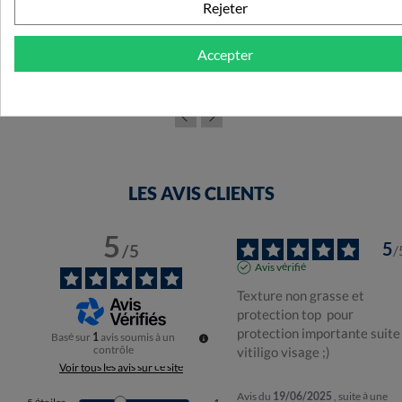
Caudalie Vinosun Protect Eau Solaire SPF50+ 150ml
Rejeter
14,88 €
Accepter
LES AVIS CLIENTS
5
5
/
5
/
Avis vérifié
Texture non grasse et 
protection top  pour 
protection importante suite 
Basé sur
1
avis soumis à un
contrôle
vitiligo visage ;)
Voir tous les avis sur ce site
Avis du
19/06/2025
, suite à une