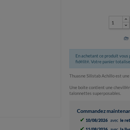
En achetant ce produit vous
fidélité. Votre panier totalis
Thuasne Silistab Achillo est une
Une boite contient une chevillèr
talonnettes superposables.
Commandez maintenant 
✔
10/08/2026
avec
le re
✔
11/08/2026
avec
la li