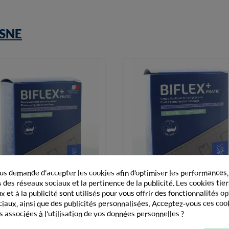
SNE
s demande d'accepter les cookies afin d'optimiser les performances,
 des réseaux sociaux et la pertinence de la publicité. Les cookies tier
 et à la publicité sont utilisés pour vous offrir des fonctionnalités o


Vue rapide
Vue rapide
huasne Biflex+ Pratic Bande
Thuasne Biflex 16+ Pratic Ba
ciaux, ainsi que des publicités personnalisées. Acceptez-vous ces coo
Elastique De...
Élastique De...
s associées à l'utilisation de vos données personnelles ?
27,90 €
23,20 €