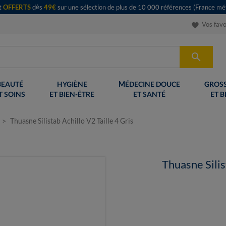
rt
OFFERTS
dès
49€
sur une sélection de plus de 10 000 références (France mét
Vos favo
favorite

BEAUTÉ
HYGIÈNE
MÉDECINE DOUCE
GROSS
T SOINS
ET BIEN-ÊTRE
ET SANTÉ
ET B
Thuasne Silistab Achillo V2 Taille 4 Gris
Thuasne Silis