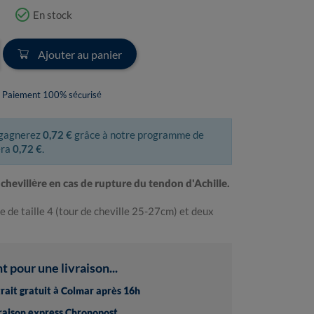
check_circle_outline
En stock
Ajouter au panier
Paiement 100% sécurisé
 gagnerez
0,72 €
grâce à notre programme de
era
0,72 €
.
chevillère en cas de rupture du tendon d'Achille.
e de taille 4 (tour de cheville 25-27cm) et deux
pour une livraison...
trait gratuit à Colmar après 16h
vraison express Chronopost