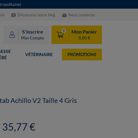
ropolitaine)
ris
Découvrez notre blog
Nous contacter
speaker_notes
email
S'inscrire
Mon Panier
0
Mon Compte
0,00 €
ESSE
VÉTÉRINAIRE
PROMOTIONS
ÉBÉ
tab Achillo V2 Taille 4 Gris
35,77 €