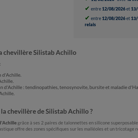
✔
entre
12/08/2026
et
13/
✔
entre
12/08/2026
et
13/
relais
 chevillère Silistab Achillo
:
 d'Achille.
chille.
 d'Achille : tendinopathies, tenosynovite, bursite et maladie d'H
chille.
la chevillère de Silistab Achillo ?
'Achille
grâce à ses 2 paires de talonnettes en silicone superposabl
lastique offre des zones spécifiques sur les malléoles et un tricotage 