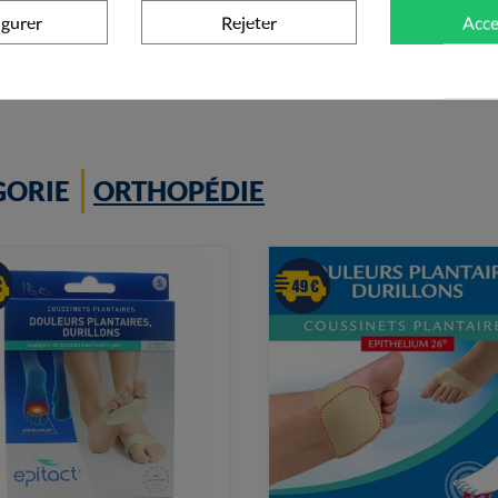
igurer
Rejeter
Acce
+ Ajouter au panier
+ Ajouter au panier
GORIE
ORTHOPÉDIE