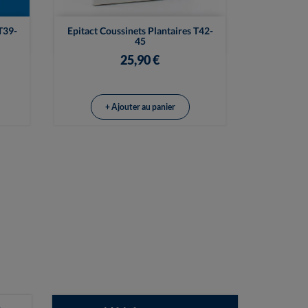

Vue rapide
T39-
Epitact Coussinets Plantaires T42-
45
25,90 €
+ Ajouter au panier