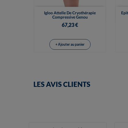

Vue rapide
Igloo Attelle De Cryothérapie
Epi
Compressive Genou
67,23 €
+ Ajouter au panier
LES AVIS CLIENTS