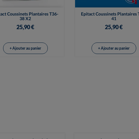


Vue rapide
Vue rapide
tact Coussinets Plantaires T36-
Epitact Coussinets Plantaires 
38 X2
41
25,90 €
25,90 €
+ Ajouter au panier
+ Ajouter au panier