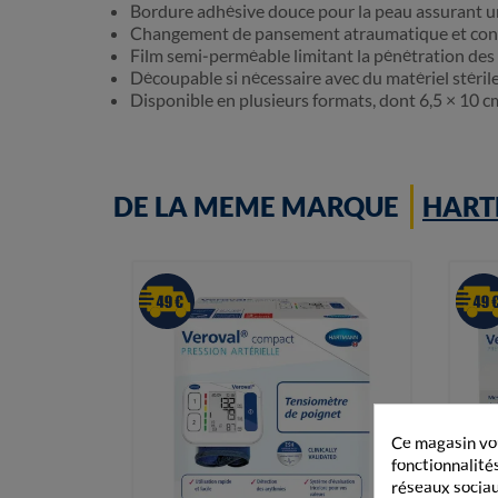
Bordure adhésive douce pour la peau assurant u
Changement de pansement atraumatique et con
Film semi-perméable limitant la pénétration des b
Découpable si nécessaire avec du matériel stéril
Disponible en plusieurs formats, dont 6,5 × 10 c
DE LA MEME MARQUE
HART
Ce magasin vou
fonctionnalités
réseaux sociaux