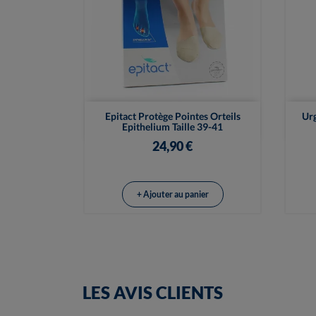

Vue rapide
Epitact Protège Pointes Orteils
Urg
Epithelium Taille 39-41
24,90 €
+ Ajouter au panier
LES AVIS CLIENTS