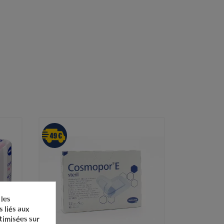
 les
s liés aux
ptimisées sur