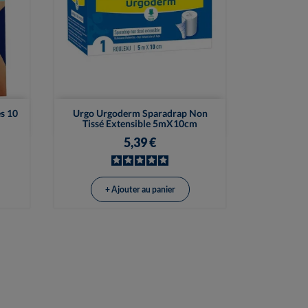

Vue rapide
s 10
Urgo Urgoderm Sparadrap Non
Tissé Extensible 5mX10cm
5,39 €
+ Ajouter au panier