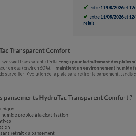
✔
entre
11/08/2026
et
12/
✔
entre
11/08/2026
et
12/
relais
Tac Transparent Comfort
hydrogel transparent stérile
conçu pour le traitement des plaies 
neur en eau (environ 60%), il
maintient un environnement humide favo
e surveiller l'évolution de la plaie sans retirer le pansement, tandis
 des pansements HydroTac Transparent Comfort ?
 unique
 humide propice à la cicatrisation
atives
ation
e sans retrait du pansement