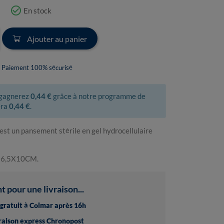
check_circle_outline
En stock
Ajouter au panier
Paiement 100% sécurisé
 gagnerez
0,44 €
grâce à notre programme de
era
0,44 €
.
st un pansement stérile en gel hydrocellulaire
de 6,5X10CM.
pour une livraison...
t gratuit à Colmar après 16h
vraison express Chronopost