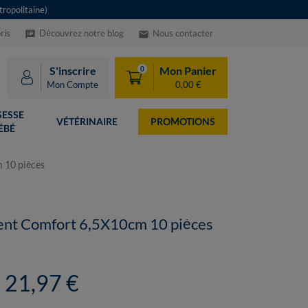
ropolitaine)
ris
Découvrez notre blog
Nous contacter
speaker_notes
email
S'inscrire
Mon Panier
0
Mon Compte
0,00 €
ESSE
VÉTÉRINAIRE
PROMOTIONS
ÉBÉ
 10 pièces
ent Comfort 6,5X10cm 10 pièces
21,97 €