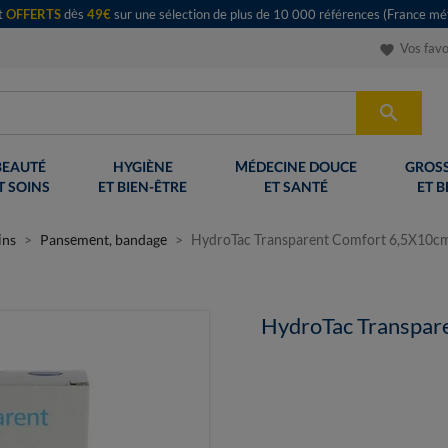
rt
OFFERTS
dès
49€
sur une sélection de plus de 10 000 références (France mét
Vos favo
favorite

BEAUTÉ
HYGIÈNE
MÉDECINE DOUCE
GROSS
T SOINS
ET BIEN-ÊTRE
ET SANTÉ
ET B
ins
Pansement, bandage
HydroTac Transparent Comfort 6,5X10cm
HydroTac Transpar