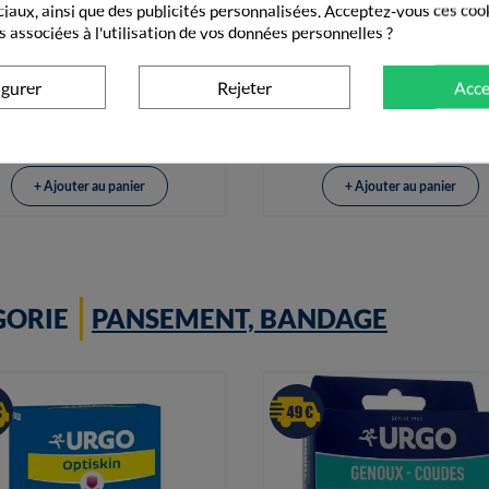
ciaux, ainsi que des publicités personnalisées. Acceptez-vous ces coo
s associées à l'utilisation de vos données personnelles ?


Vue rapide
Vue rapide
eroval Duo Control Pression
Confiance Lady Niveau 2 1
Artérielle Taille M
Protections Anatomiques
igurer
Rejeter
Acce
61,90 €
4,50 €
+ Ajouter au panier
+ Ajouter au panier
GORIE
PANSEMENT, BANDAGE