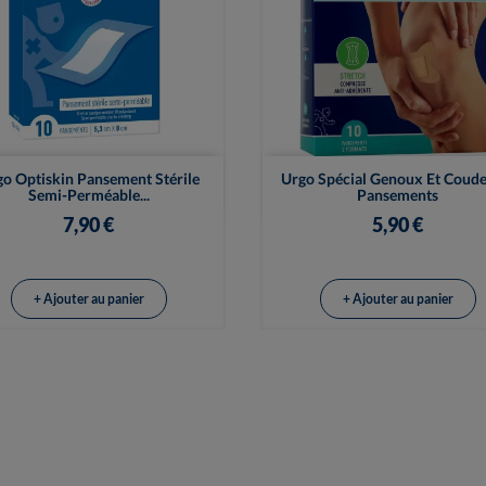


Vue rapide
Vue rapide
o Optiskin Pansement Stérile
Urgo Spécial Genoux Et Coude
Semi-Perméable...
Pansements
7,90 €
5,90 €
+ Ajouter au panier
+ Ajouter au panier