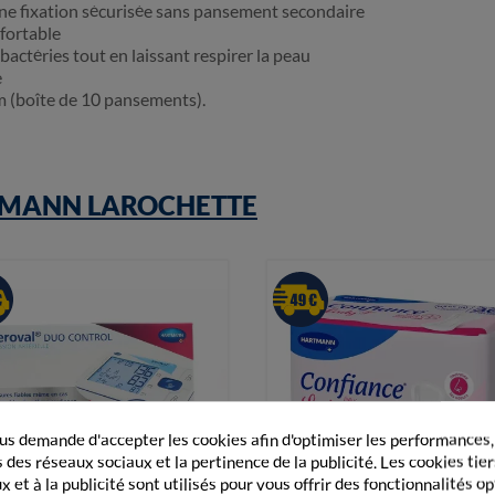
ne fixation sécurisée sans pansement secondaire
fortable
actéries tout en laissant respirer la peau
e
m (boîte de 10 pansements).
MANN LAROCHETTE
s demande d'accepter les cookies afin d'optimiser les performances,
 des réseaux sociaux et la pertinence de la publicité. Les cookies tier
 et à la publicité sont utilisés pour vous offrir des fonctionnalités o