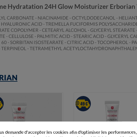
ème Hydratation 24H Glow Moisturizer Erborian 
YL CARBONATE - NIACINAMIDE - OCTYLDODECANOL - HELIANT
D HYALURONIC ACID - TREMELLA FUCIFORMIS POLYSACCHARIDE
E COPOLYMER - CETEARYL ALCOHOL - GLYCERYL STEARATE - 
CELLULOSE - PALMITIC ACID - STEARIC ACID - GLYCERYL CA
60 - SORBITAN ISOSTEARATE - CITRIC ACID - TOCOPHEROL -
L - TERPINEOL - TETRAMETHYL ACETYLOCTAHYDRONAPHTHALENE
RIAN
s demande d'accepter les cookies afin d'optimiser les performances,