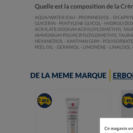
Quelle est la composition de la Cr
AQUA/WATER/EAU - PROPANEDIOL - DICAPRYL
GLYCERIN - PENTYLENE GLYCOL - HYDROLYZE
ACRYLATE/SODIUM ACRYLOYLDIMETHYL TAURAT
AMMONIUM POLYACRYLOYLDIMETHYL TAURATE - 
HEXANEDIOL - XANTHAN GUM - POLYSORBATE 
PEEL OIL - GERANIOL - LIMONENE - LINALOO
DE LA MEME MARQUE
ERBO
Ce magasin vou