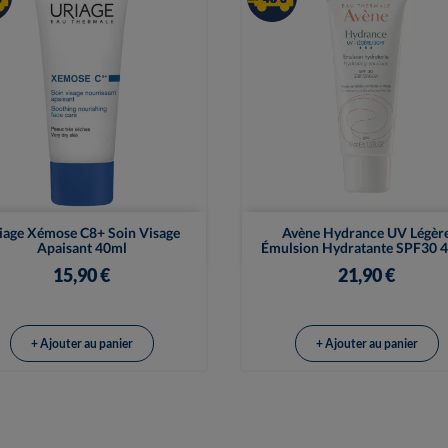


Vue rapide
Vue rapide
iage Xémose C8+ Soin Visage
Avène Hydrance UV Légèr
Apaisant 40ml
Émulsion Hydratante SPF30 
15,90 €
21,90 €
+ Ajouter au panier
+ Ajouter au panier