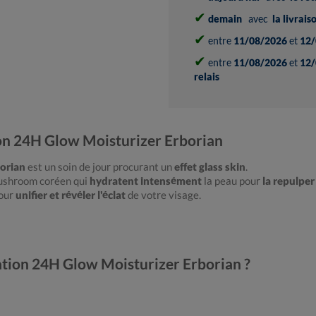
✔
demain
avec
la livrai
✔
entre
11/08/2026
et
12/
✔
entre
11/08/2026
et
12/
relais
on 24H Glow Moisturizer Erborian
orian
est un soin de jour procurant un
effet glass skin
.
Mushroom coréen qui
hydratent intensément
la peau pour
la repulper
pour
unifier et révéler l'éclat
de votre visage.
tion 24H Glow Moisturizer Erborian ?