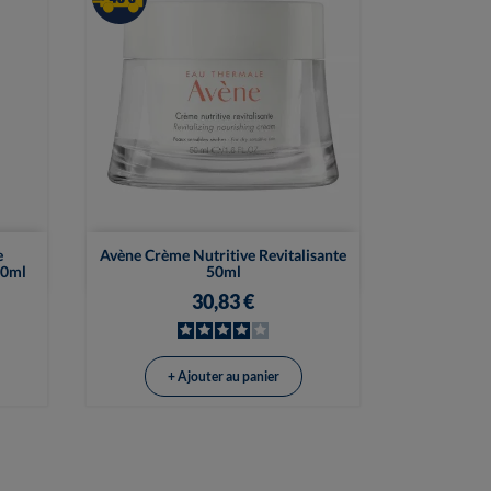

Vue rapide
e
Avène Crème Nutritive Revitalisante
40ml
50ml
30,83 €
+ Ajouter au panier