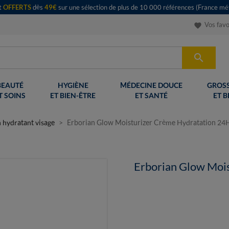
rt
OFFERTS
dès
49€
sur une sélection de plus de 10 000 références (France mét
Vos favo
favorite

BEAUTÉ
HYGIÈNE
MÉDECINE DOUCE
GROSS
T SOINS
ET BIEN-ÊTRE
ET SANTÉ
ET B
n hydratant visage
Erborian Glow Moisturizer Crème Hydratation 24
Erborian Glow Moi