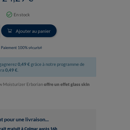
check_circle_outline
En stock
Ajouter au panier
Paiement 100% sécurisé
 gagnerez
0,49 €
grâce à notre programme de
era
0,49 €
.
 Moisturizer Erborian
offre un effet glass skin
pour une livraison...
trait gratuit à Colmar après 16h