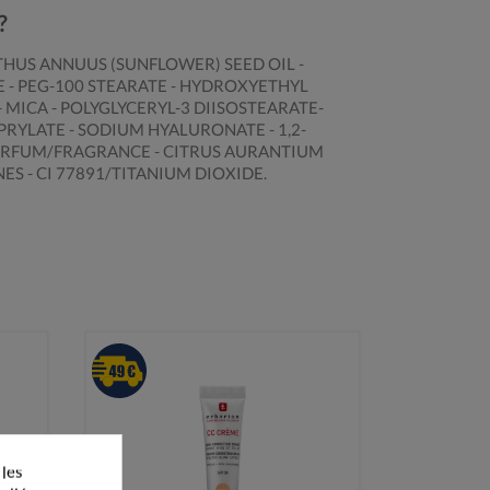
?
HUS ANNUUS (SUNFLOWER) SEED OIL -
 - PEG-100 STEARATE - HYDROXYETHYL
MICA - POLYGLYCERYL-3 DIISOSTEARATE-
PRYLATE - SODIUM HYALURONATE - 1,2-
 PARFUM/FRAGRANCE - CITRUS AURANTIUM
S - CI 77891/TITANIUM DIOXIDE.
 les