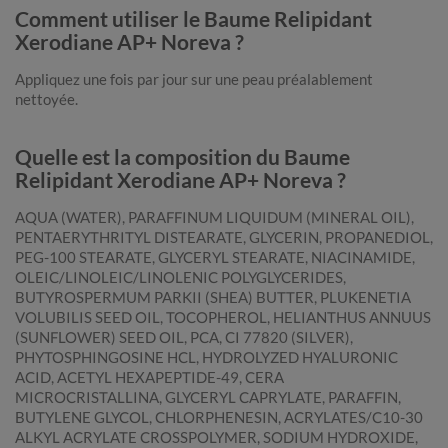
Comment utiliser le Baume Relipidant
Xerodiane AP+ Noreva ?
Appliquez une fois par jour sur une peau préalablement
nettoyée.
Quelle est la composition du Baume
Relipidant Xerodiane AP+ Noreva ?
AQUA (WATER), PARAFFINUM LIQUIDUM (MINERAL OIL),
PENTAERYTHRITYL DISTEARATE, GLYCERIN, PROPANEDIOL,
PEG-100 STEARATE, GLYCERYL STEARATE, NIACINAMIDE,
OLEIC/LINOLEIC/LINOLENIC POLYGLYCERIDES,
BUTYROSPERMUM PARKII (SHEA) BUTTER, PLUKENETIA
VOLUBILIS SEED OIL, TOCOPHEROL, HELIANTHUS ANNUUS
(SUNFLOWER) SEED OIL, PCA, CI 77820 (SILVER),
PHYTOSPHINGOSINE HCL, HYDROLYZED HYALURONIC
ACID, ACETYL HEXAPEPTIDE-49, CERA
MICROCRISTALLINA, GLYCERYL CAPRYLATE, PARAFFIN,
BUTYLENE GLYCOL, CHLORPHENESIN, ACRYLATES/C10-30
ALKYL ACRYLATE CROSSPOLYMER, SODIUM HYDROXIDE,