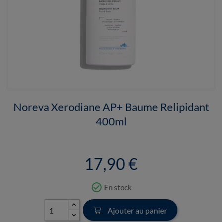
Noreva Xerodiane AP+ Baume Relipidant
400ml
17,90 €
check_circle_outline
En stock
Ajouter au panier