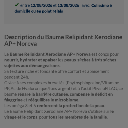
✔
entre
12/08/2026
et
13/08/2026
avec
Colissimo à
domicile ou en point relais
Description du Baume Relipidant Xerodiane
AP+ Noreva
Le
Baume Relipidant Xerodiane AP+ Noreva
est conçu pour
nourrir, hydrater et apaiser
les
peaux sèches à très sèches
sujettes aux démangeaisons
.
Sa texture riche et fondante offre confort et apaisement
pendant 24h.
Grâce à ses complexes brevetés (Phytosphingosine/Vitamine
PP, Acide Hyaluronique/Ions argent) et à l’actif PhysioFILAG, ce
baume
répare la barrière cutanée
,
compense le déficit en
filaggrine
et
rééquilibre le microbiome
.
Les oméga 3 et 6
renforcent la protection de la peau
.
Le Baume Relipidant Xerodiane AP+ Noreva s’utilise sur
le
visage et le corps
, pour
tous les membres de la famille
.