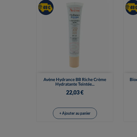

Vue rapide
Avène Hydrance BB Riche Crème
Bio
Hydratante Teintée...
22,03 €
+ Ajouter au panier