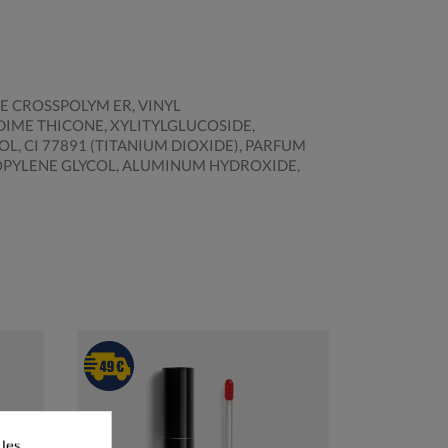
 CROSSPOLYM ER, VINYL
IME THICONE, XYLITYLGLUCOSIDE,
, CI 77891 (TITANIUM DIOXIDE), PARFUM
PROPYLENE GLYCOL, ALUMINUM HYDROXIDE,
 les