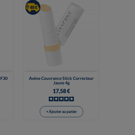

Vue rapide
PF30
Avène Couvrance Stick Correcteur
Jaune 4g
17,58 €
+ Ajouter au panier