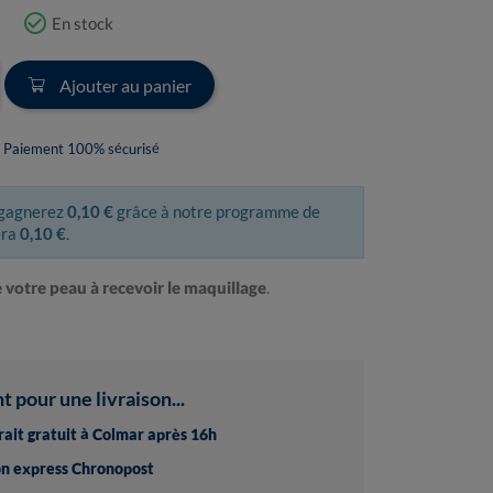
check_circle_outline
En stock
Ajouter au panier
Paiement 100% sécurisé
 gagnerez
0,10 €
grâce à notre programme de
era
0,10 €
.
 votre peau à recevoir le maquillage
.
pour une livraison...
trait gratuit à Colmar après 16h
son express Chronopost