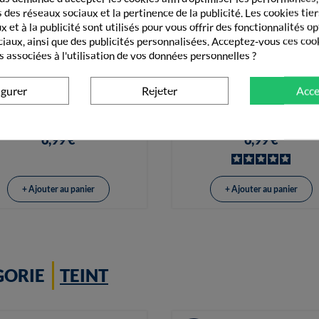
 des réseaux sociaux et la pertinence de la publicité. Les cookies tier
 et à la publicité sont utilisés pour vous offrir des fonctionnalités o
ciaux, ainsi que des publicités personnalisées. Acceptez-vous ces coo
s associées à l'utilisation de vos données personnelles ?
igurer
Rejeter
Acce


Vue rapide
Vue rapide
Lovrén Rouge À Lèvre Hydrata
én Rouge À Lèvre R2 Night Pink
Rouge Intense
6,99 €
6,99 €
+ Ajouter au panier
+ Ajouter au panier
GORIE
TEINT