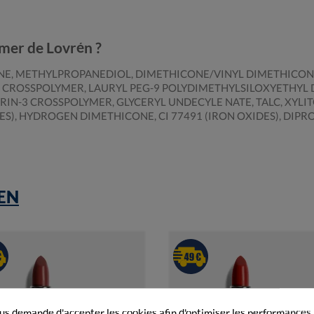
imer de Lovrén ?
NE, METHYLPROPANEDIOL, DIMETHICONE/VINYL DIMETHICONE
ROSSPOLYMER, LAURYL PEG-9 POLYDIMETHYLSILOXYETHYL D
N-3 CROSSPOLYMER, GLYCERYL UNDECYLE NATE, TALC, XYLITOL
DES), HYDROGEN DIMETHICONE, CI 77491 (IRON OXIDES), DI
EN
s demande d'accepter les cookies afin d'optimiser les performances,