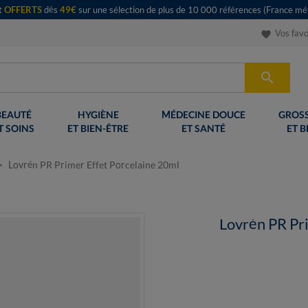
rt
OFFERTS
dès
49€
sur une sélection de plus de 10 000 références (France mét
Vos favo
favorite

BEAUTÉ
HYGIÈNE
MÉDECINE DOUCE
GROSS
T SOINS
ET BIEN-ÊTRE
ET SANTÉ
ET B
Lovrén PR Primer Effet Porcelaine 20ml
Lovrén PR Pr