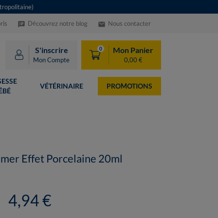
ropolitaine)
ris
Découvrez notre blog
Nous contacter
speaker_notes
email
S'inscrire
Mon Panier
0
Mon Compte
0,00 €
ESSE
VÉTÉRINAIRE
PROMOTIONS
ÉBÉ
imer Effet Porcelaine 20ml
4,94 €