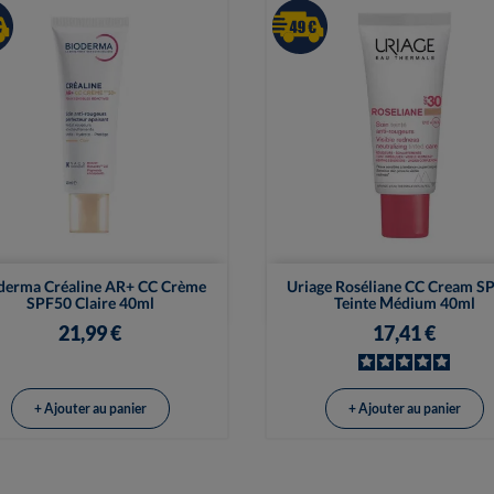


Vue rapide
Vue rapide
derma Créaline AR+ CC Crème
Uriage Roséliane CC Cream S
SPF50 Claire 40ml
Teinte Médium 40ml
21,99 €
17,41 €
+ Ajouter au panier
+ Ajouter au panier