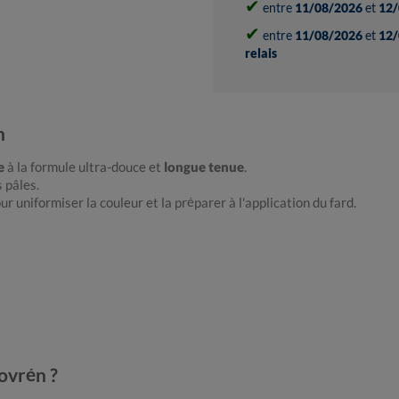
✔
entre
11/08/2026
et
12/
✔
entre
11/08/2026
et
12/
relais
n
e
à la formule ultra-douce et
longue tenue
.
s pâles.
ur uniformiser la couleur et la préparer à l'application du fard.
ovrén ?