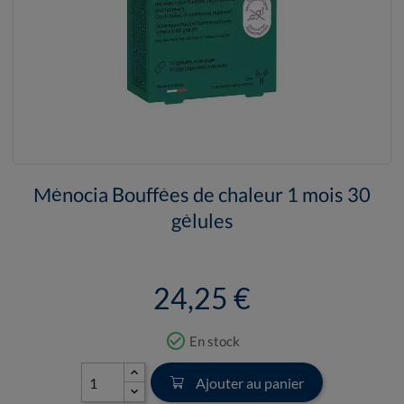
Ménocia Bouffées de chaleur 1 mois 30
gélules
24,25 €
check_circle_outline
En stock
Ajouter au panier