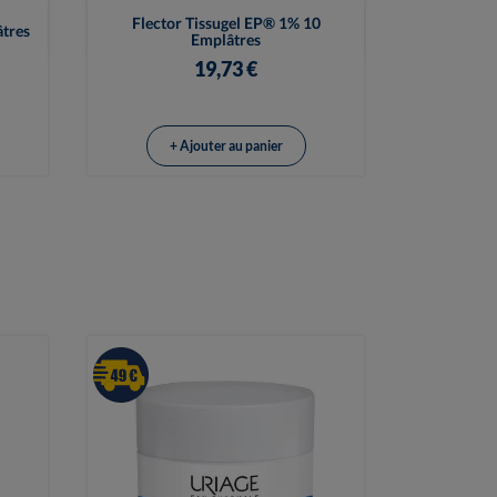

Vue rapide
Flector Tissugel EP® 1% 10
âtres
Emplâtres
19,73 €
+ Ajouter au panier