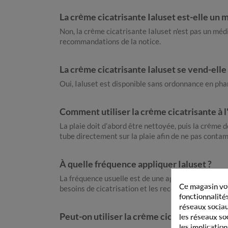
La crème cicatrisante Ialuset est-elle un
Non, la crème cicatrisante Ialuset n'est pas un médi
recommandations de la notice.
La crème cicatrisante Ialuset se vend-ell
Oui, Ialuset est disponible sans ordonnance en phar
Comment utiliser la crème cicatrisante à l
La plaie doit d’abord être nettoyée, puis la crème d
tube directement sur la plaie afin de ne pas contami
À quelle fréquence appliquer Ialuset ?
La fréquence usuelle est de une application par jou
Ce magasin vou
besoins de cicatrisation et les recommandations d
fonctionnalités
réseaux sociaux
Peut-on utiliser la crème cicatrisante Ialu
les réseaux so
les implication