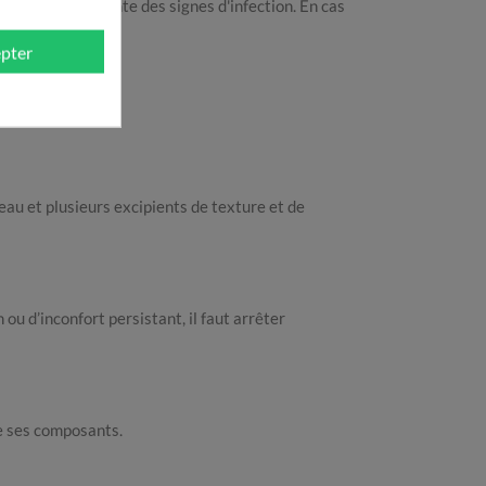
e plaie qui présente des signes d'infection. En cas
pter
s de la notice.
 eau et plusieurs excipients de texture et de
ou d’inconfort persistant, il faut arrêter
de ses composants.