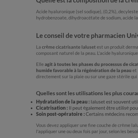
Acide hyaluronique (sel sodique), (0,2%), decylester
hydrobenzoate, dihydroacétate de sodium, acide la
Le conseil de votre pharmacien Uni
La
crème cicatrisante Ialuset
est un produit derma
composant naturel de la peau. L'acide hyaluronique a
Elle
agit à toutes les phases du processus de cica
humide favorable à la régénération de la peau
et
directement sur la plaie ou sur une gaze stérile qui
Quelles sont les utilisations les plus coura
Hydratation de la peau :
Ialuset est souvent util
Cicatrisation :
Il peut également être utilisé pour
Soin post-opératoire :
Certains médecins recomm
Vous devez appliquer une fine couche de crème Ial
l'appliquer une ou deux fois par jour, selon les besoi