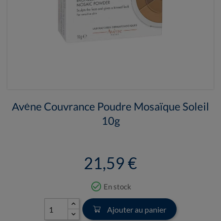
Avène Couvrance Poudre Mosaïque Soleil
10g
21,59 €
check_circle_outline
En stock
Ajouter au panier