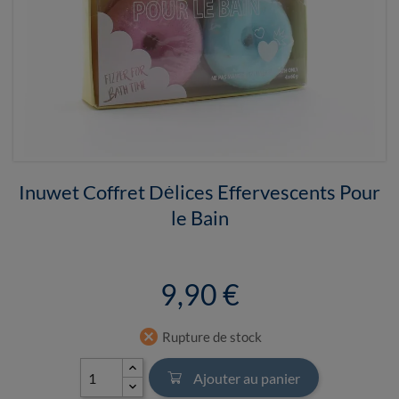
Inuwet Coffret Délices Effervescents Pour
le Bain
9,90 €
cancel
Rupture de stock
Ajouter au panier