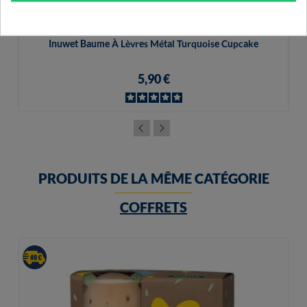
Inuwet Baume À Lèvres Métal Turquoise Cupcake
5,90 €
PRODUITS DE LA MÊME CATÉGORIE
COFFRETS