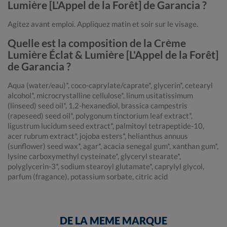
Lumière [L'Appel de la Forêt] de Garancia ?
Agitez avant emploi. Appliquez matin et soir sur le visage.
Quelle est la composition de la Crème
Lumière Éclat & Lumière [L'Appel de la Forêt]
de Garancia ?
Aqua (water/eau)*, coco-caprylate/caprate*, glycerin*, cetearyl
alcohol*, microcrystalline cellulose*, linum usitatissimum
(linseed) seed oil*, 1,2-hexanediol, brassica campestris
(rapeseed) seed oil*, polygonum tinctorium leaf extract*,
ligustrum lucidum seed extract*, palmitoyl tetrapeptide-10,
acer rubrum extract*, jojoba esters*, helianthus annuus
(sunflower) seed wax*, agar*, acacia senegal gum*, xanthan gum*,
lysine carboxymethyl cysteinate*, glyceryl stearate*,
polyglycerin-3*, sodium stearoyl glutamate*, caprylyl glycol,
parfum (fragance), potassium sorbate, citric acid
DE LA MEME MARQUE