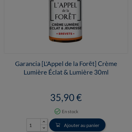
Garancia [L'Appel de la Forêt] Crème
Lumière Éclat & Lumière 30ml
35,90 €
check_circle_outline
En stock
Ajouter au panier