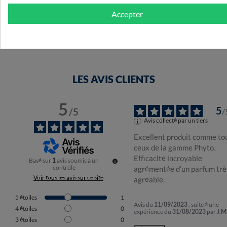
Accepter
LES AVIS CLIENTS
5
5
/
5
/
Avis collecté par un tiers
Excellent produit comme tou
ceux de la gamme Phyto. 
Efficacité incroyable 
Basé sur
1
avis soumis à un
contrôle
agrémentée d'un parfum très
Voir tous les avis sur ce site
agréable.
5
étoiles
1
Avis du
11/09/2023
, suite à une
4
étoiles
0
expérience du
31/08/2023
par
J.M
3
étoiles
0