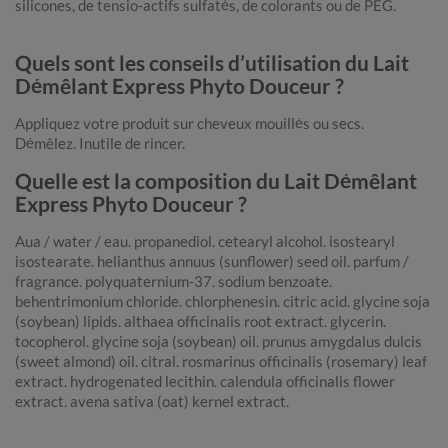
silicones, de tensio-actifs sulfatés, de colorants ou de PEG.
Quels sont les conseils d’utilisation du Lait
Démêlant Express Phyto Douceur ?
Appliquez votre produit sur cheveux mouillés ou secs.
Démêlez. Inutile de rincer.
Quelle est la composition du Lait Démêlant
Express Phyto Douceur ?
Aua / water / eau. propanediol. cetearyl alcohol. isostearyl
isostearate. helianthus annuus (sunflower) seed oil. parfum /
fragrance. polyquaternium-37. sodium benzoate.
behentrimonium chloride. chlorphenesin. citric acid. glycine soja
(soybean) lipids. althaea officinalis root extract. glycerin.
tocopherol. glycine soja (soybean) oil. prunus amygdalus dulcis
(sweet almond) oil. citral. rosmarinus officinalis (rosemary) leaf
extract. hydrogenated lecithin. calendula officinalis flower
extract. avena sativa (oat) kernel extract.