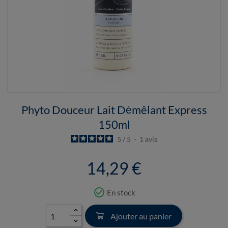
Phyto Douceur Lait Démêlant Express
150ml
5
/
5
-
1
avis
14,29 €
check_circle_outline
En stock
Ajouter au panier