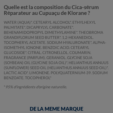
Quelle est la composition du Cica-sérum
Réparateur au Cupuaçu de Klorane ?
WATER (AQUA)*. CETEARYL ALCOHOL*. ETHYLHEXYL
PALMITATE*. DICAPRYLYL CARBONATE*.
BEHENAMIDOPROPYL DIMETHYLAMINE*. THEOBROMA
GRANDIFLORUM SEED BUTTER*. 1,2-HEXANEDIOL.
TOCOPHERYL ACETATE. SODIUM HYALURONATE*. ALPHA-
ISOMETHYL IONONE. BENZOIC ACID. CETEARYL
GLUCOSIDE*. CITRAL. CITRONELLOL. COUMARIN.
FRAGRANCE (PARFUM). GERANIOL. GLYCINE SOJA
(SOYBEAN) OIL (GLYCINE SOJA OIL)*. HELIANTHUS ANNUUS
(SUNFLOWER) SEED OIL (HELIANTHUS ANNUUS SEED OIL)*.
LACTIC ACID*. LIMONENE. POLYQUATERNIUM-39. SODIUM
BENZOATE. TOCOPHEROL*
*
95% d'ingrédients d'origine naturelle
.
DE LA MEME MARQUE