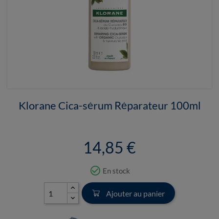
Klorane Cica-sérum Réparateur 100ml
14,85 €
check_circle_outline
En stock
Ajouter au panier