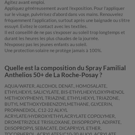
Agitez avant emploi.
Appliquez généreusement avant l'exposition. Pour l'appliquer
sur le visage, pulvérisez d'abord dans vos mains. Renouvelez
fréquemment l'application, surtout après une baignade ou s'être
essuyé. Evitez le contact avec les textiles.
Il est conseillé de ne pas s'exposer au soleil trop longtemps et
durant les heures les plus chaudes de la journée.
N'exposez pas les jeunes enfants au soleil.
Une protection solaire ne protège jamais à 100%.
Quelle est la composition du Spray Familial
Anthelios 50+ de La Roche-Posay ?
AQUA/WATER, ALCOHOL DENAT., HOMOSALATE,
ETHYLHEXYL SALICYLATE, BIS-ETHYLHEXYLOXYPHENOL
METHOXYPHENYL TRIAZINE, ETHYLHEXYL TRIAZONE,
BUTYL METHOXYDIBENZOYLMETHANE, GLYCERIN,
PROPANEDIOL, C12-22 ALKYL
ACRYLATE/HYDROXYETHYLACRYLATE COPOLYMER,
DROMETRIZOLE TRISILOXANE, DIISOPROPYL ADIPATE,
DIISOPROPYL SEBACATE, DICAPRYLYL ETHER,
TOCOPHEROL, ACRYLATES/C10-30 ALKYL ACRYLATE