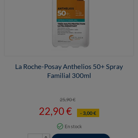
La Roche-Posay Anthelios 50+ Spray
Familial 300ml
25,90 €
22,90 €
- 3,00 €
check_circle_outline
En stock