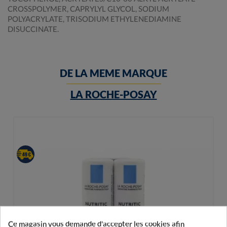
CROSSPOLYMER, CAPRYLYL GLYCOL, SODIUM
POLYACRYLATE, TRISODIUM ETHYLENEDIAMINE
DISUCCINATE.
DE LA MEME MARQUE
LA ROCHE-POSAY
Ce magasin vous demande d'accepter les cookies afin