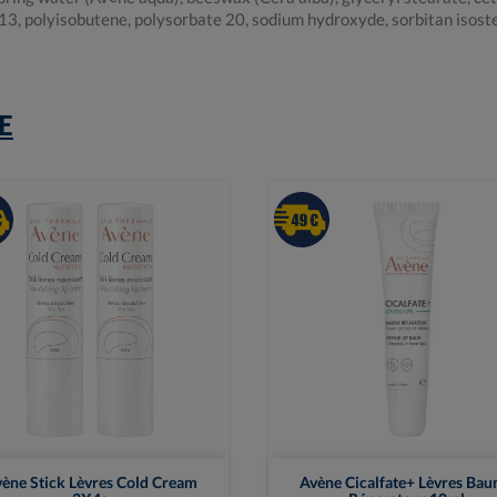
13, polyisobutene, polysorbate 20, sodium hydroxyde, sorbitan isoste
E


Vue rapide
Vue rapide
ène Stick Lèvres Cold Cream
Avène Cicalfate+ Lèvres Ba