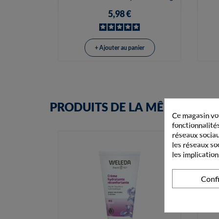
5,98 €
+ Ajouter au panier
PRODUITS DE LA MÊME CATÉ
Ce magasin vou
fonctionnalités
réseaux sociaux
les réseaux so
les implication
Conf