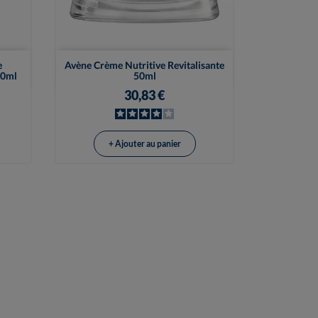

Vue rapide
e
Avène Crème Nutritive Revitalisante
40ml
50ml
30,83 €
+ Ajouter au panier