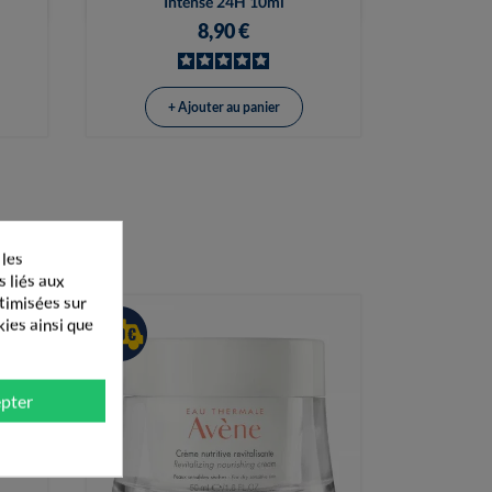
Intense 24H 10ml
8,90 €
+ Ajouter au panier
 les
s liés aux
ptimisées sur
kies ainsi que
pter