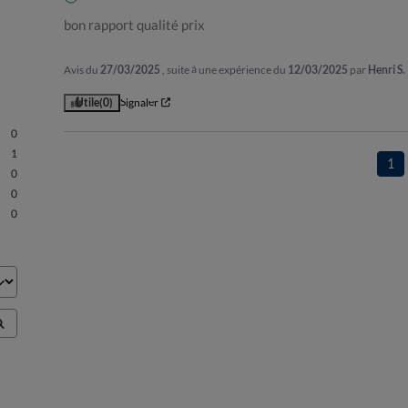
bon rapport qualité prix
Avis du
27/03/2025
, suite à une expérience du
12/03/2025
par
Henri S.
Utile
(0)
Signaler
0
1
1
0
0
0