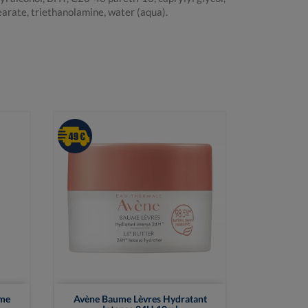
arate, triethanolamine, water (aqua).

Vue rapide
ume
Avène Baume Lèvres Hydratant