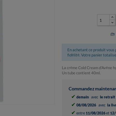
En achetant ce produit vous
fidélité. Votre panier totalis
La crème Cold Cream d'Avène hyd
Un tube contient 40ml.
Commandez maintenant 
✔
demain
avec
le retrai
✔
08/08/2026
avec
la li
✔
entre
11/08/2026
et
12/