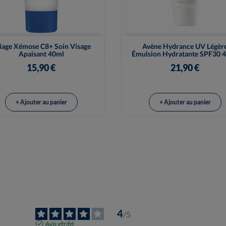


Vue rapide
Vue rapide
iage Xémose C8+ Soin Visage
Avène Hydrance UV Légèr
Apaisant 40ml
Émulsion Hydratante SPF30 
15,90 €
21,90 €
+ Ajouter au panier
+ Ajouter au panier
4
/
5
Avis vérifié