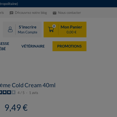
ropolitaine)
ris
Découvrez notre blog
Nous contacter
speaker_notes
email
S'inscrire
Mon Panier
0
Mon Compte
0,00 €
ESSE
VÉTÉRINAIRE
PROMOTIONS
ÉBÉ
ème Cold Cream 40ml
4
/
5
-
1
avis
9,49 €