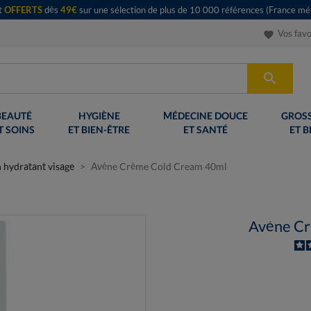
rt
OFFERTS
dès
49€
sur une sélection de plus de 10 000 références (France mét
Vos favo
favorite

BEAUTÉ
HYGIÈNE
MÉDECINE DOUCE
GROSS
T SOINS
ET BIEN-ÊTRE
ET SANTÉ
ET B
n hydratant visage
Avène Crème Cold Cream 40ml
Avène Cr