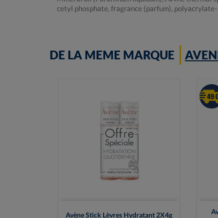
cetyl phosphate, fragrance (parfum), polyacrylate-
DE LA MEME MARQUE
AVEN

Vue rapide
Av
Avène Stick Lèvres Hydratant 2X4g