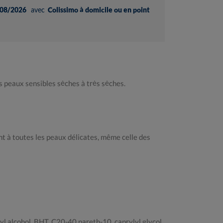
08/2026
avec
Colissimo à domicile ou en point
 peaux sensibles sèches à très sèches.
t à toutes les peaux délicates, même celle des
yl alcohol, BHT, C20-40 pareth-10, caprylyl glycol,