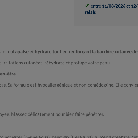
✔
entre
11/08/2026
et
12/
relais
sant qui
apaise et hydrate tout en renforçant la barrière cutanée
des
s irritations cutanées, réhydrate et protège votre peau.
en-être
.
pas. Sa formule est hypoallergénique et non-comédogène. Elle convien
toyée. Massez délicatement pour bien faire pénétrer.
pring water (Avène aqua), beeswax (Cera alba), glyceryl stearate, cet