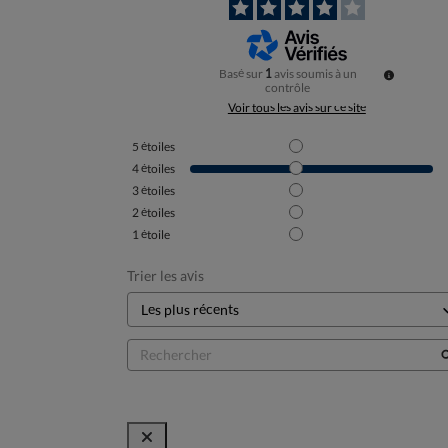
Basé sur
1
avis soumis à un
contrôle
Voir tous les avis sur ce site
5
étoiles
4
étoiles
3
étoiles
2
étoiles
1
étoile
Trier les avis