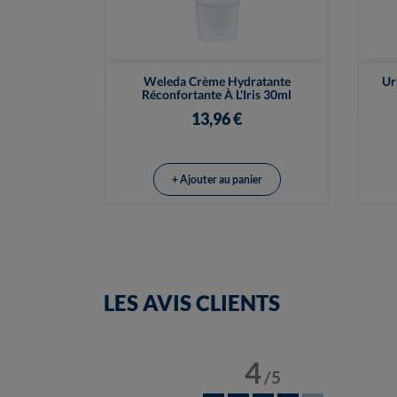

Vue rapide
Weleda Crème Hydratante
Ur
Réconfortante À L'Iris 30ml
13,96 €
+ Ajouter au panier
LES AVIS CLIENTS
4
/
5