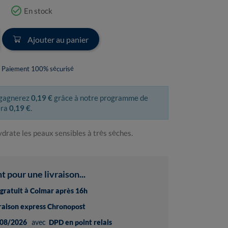
check_circle_outline
En stock
Ajouter au panier
Paiement 100% sécurisé
 gagnerez
0,19 €
grâce à notre programme de
era
0,19 €
.
rate les peaux sensibles à très sèches.
pour une livraison...
t gratuit à Colmar après 16h
vraison express Chronopost
08/2026
avec
DPD en point relais