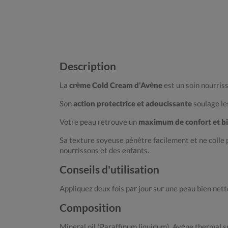
Description
La
crème Cold Cream d'Avène
est un soin nourris
Son
action protectrice et adoucissante
soulage le
Votre peau retrouve un
maximum de confort et bi
Sa texture soyeuse pénètre facilement et ne colle 
nourrissons et des enfants.
Conseils d'utilisation
Appliquez deux fois par jour sur une peau bien net
Composition
Mineral oil (Paraffinum liquidum), Avène thermal s