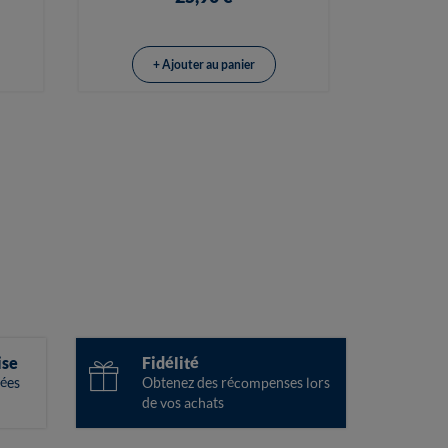
+ Ajouter au panier
ise
Fidélité
ées
Obtenez des récompenses lors
de vos achats