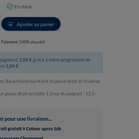
check_circle_outline
En stock
Ajouter au panier
Paiement 100% sécurisé
 gagnerez
1,06 €
grâce à notre programme de
era
1,06 €
.
oc Bauerfeind maintient le pouce droit et favorise
 pouce droit en taille 1 (tour du poignet : 12,5-
pour une livraison...
trait gratuit à Colmar après 16h
son express Chronopost