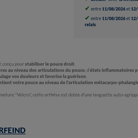
✔
entre
11/08/2026
et
12/
✔
entre
11/08/2026
et
12/
relais
t conçu pour
stabiliser le pouce droit
.
res au niveau des articulations du pouce
, d’
états inflammatoires 
ulage vos douleurs et favorise la guérison
.
tient votre pouce au niveau de l'articulation métacarpo-phalang
meture "Velcro", cette orthèse est dotée d'une languette auto-agripp
RFEIND