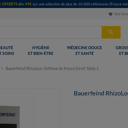
rt
OFFERTS
dès
49€
sur une sélection de plus de 10 000 références (France mét
Vos favo
favorite

BEAUTÉ
HYGIÈNE
MÉDECINE DOUCE
GROSS
T SOINS
ET BIEN-ÊTRE
ET SANTÉ
ET B
Bauerfeind RhizoLoc Orthèse de Pouce Droit Taille 1
Bauerfeind RhizoLoc