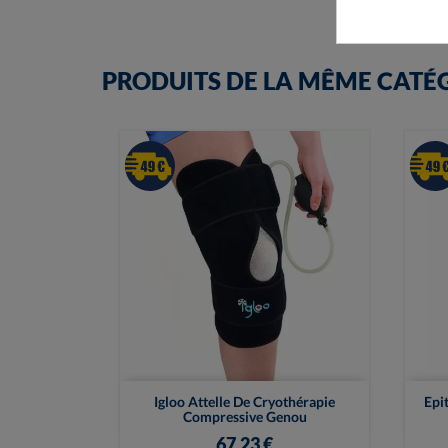
PRODUITS DE LA MÊME CATÉ

Vue rapide
Igloo Attelle De Cryothérapie
Epi
Compressive Genou
67,23 €