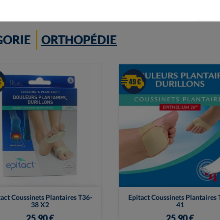
GORIE
ORTHOPÉDIE


Vue rapide
Vue rapide
tact Coussinets Plantaires T36-
Epitact Coussinets Plantaires 
38 X2
41
25,90 €
25,90 €