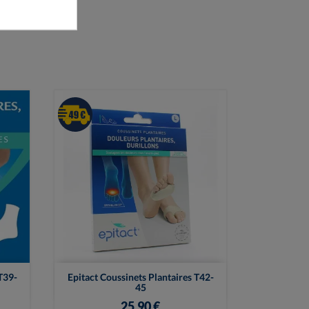

Vue rapide
T39-
Epitact Coussinets Plantaires T42-
45
25,90 €