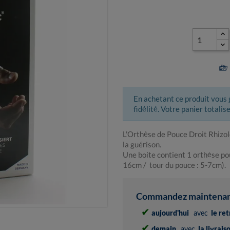
En achetant ce produit vous
fidélité. Votre panier totalis
L'Orthèse de Pouce Droit Rhizol
la guérison.
Une boite contient 1 orthèse pour
16cm / tour du pouce : 5-7cm).
Commandez maintenant 
✔
aujourd'hui
avec
le re
✔
demain
avec
la livrai