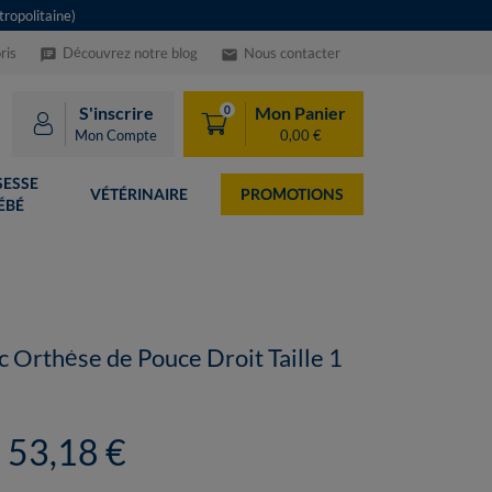
ropolitaine)
ris
Découvrez notre blog
Nous contacter
speaker_notes
email
S'inscrire
Mon Panier
0
Mon Compte
0,00 €
ESSE
VÉTÉRINAIRE
PROMOTIONS
ÉBÉ
 Orthèse de Pouce Droit Taille 1
53,18 €