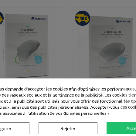
s demande d'accepter les cookies afin d'optimiser les performances,


Vue rapide
Vue rapide
erfeind ViscoHeel Talonnette
Bauerfeind ViscoHeel K Talon
Viscoélastique...
Viscoélastique...
 des réseaux sociaux et la pertinence de la publicité. Les cookies tier
 et à la publicité sont utilisés pour vous offrir des fonctionnalités o
35,90 €
33,90 €
ciaux, ainsi que des publicités personnalisées. Acceptez-vous ces coo
s associées à l'utilisation de vos données personnelles ?
+ Ajouter au panier
+ Ajouter au panier
igurer
Rejeter
Acce