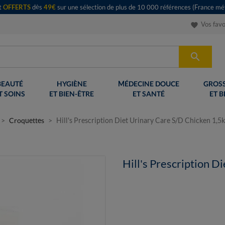
rt
OFFERTS
dès
49€
sur une sélection de plus de 10 000 références (France mét
Vos favo
favorite

BEAUTÉ
HYGIÈNE
MÉDECINE DOUCE
GROSS
T SOINS
ET BIEN-ÊTRE
ET SANTÉ
ET B
Croquettes
Hill's Prescription Diet Urinary Care S/D Chicken 1,5
Hill's Prescription D