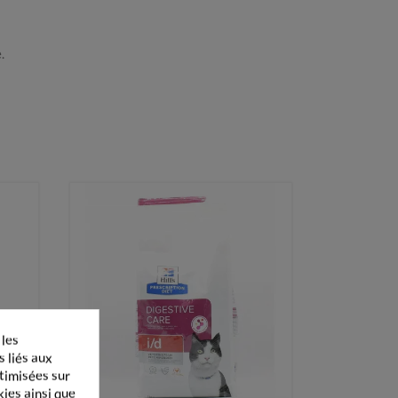
.
 les
s liés aux
ptimisées sur
kies ainsi que