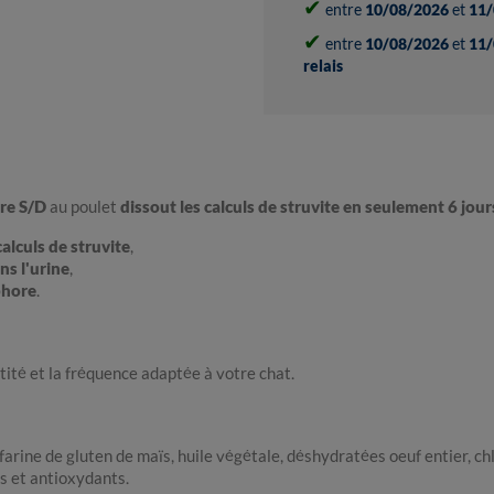
✔
entre
10/08/2026
et
11/
✔
entre
10/08/2026
et
11/
relais
are S/D
au poulet
dissout les calculs de struvite en seulement 6 jour
alculs de struvite
,
ns l'urine
,
phore
.
tité et la fréquence adaptée à votre chat.
, farine de gluten de maïs, huile végétale, déshydratées oeuf entier, ch
rs et antioxydants.