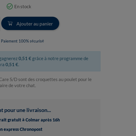
check_circle_outline
En stock
Ajouter au panier
Paiement 100% sécurisé
 gagnerez
0,51 €
grâce à notre programme de
era
0,51 €
.
 Care S/D sont des croquettes au poulet pour le
aire de votre chat.
pour une livraison...
trait gratuit à Colmar après 16h
son express Chronopost