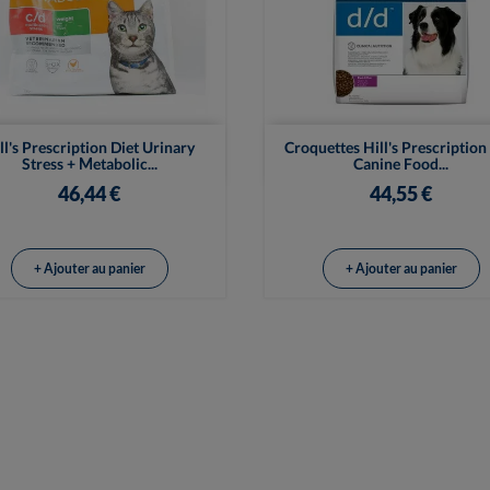


Vue rapide
Vue rapide
ll's Prescription Diet Urinary
Croquettes Hill's Prescription
Stress + Metabolic...
Canine Food...
46,44 €
44,55 €
+ Ajouter au panier
+ Ajouter au panier