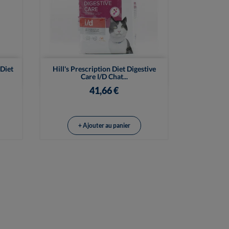

Vue rapide
 Diet
Hill's Prescription Diet Digestive
Care I/d Chat...
41,66 €
+ Ajouter au panier