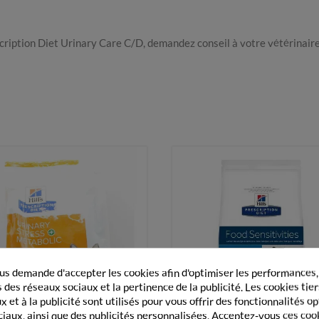
rescription Diet Urinary Care C/D, demandez conseil à votre vétérinaire
s demande d'accepter les cookies afin d'optimiser les performances,
 des réseaux sociaux et la pertinence de la publicité. Les cookies tier
 et à la publicité sont utilisés pour vous offrir des fonctionnalités o
ciaux, ainsi que des publicités personnalisées. Acceptez-vous ces coo