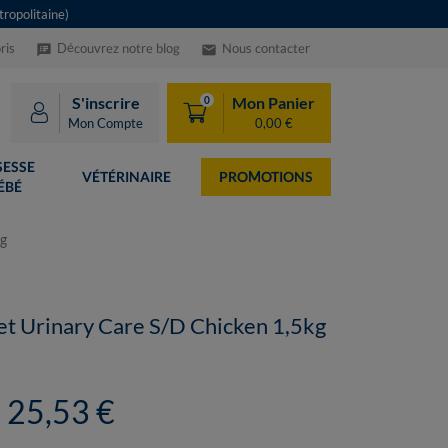
ropolitaine)
ris
Découvrez notre blog
Nous contacter
speaker_notes
email
S'inscrire
Mon Panier
0
Mon Compte
0,00 €
ESSE
VÉTÉRINAIRE
PROMOTIONS
ÉBÉ
kg
iet Urinary Care S/D Chicken 1,5kg
25,53 €