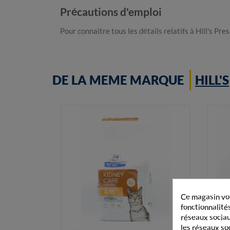
Précautions d'emploi
Pour connaître tous les détails relatifs à Hill's P
DE LA MEME MARQUE
HILL'S
Ce magasin vou
fonctionnalités
réseaux sociaux
les réseaux so