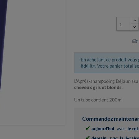
En achetant ce produit vous
fidélité. Votre panier totalis
L'Après-shampooing Déjaunissa
cheveux gris et blonds
.
Un tube contient 200ml.
Commandez maintenant 
✔
aujourd'hui
avec
le re
✔
demain
avec
la livrai