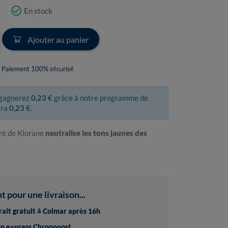
check_circle_outline
En stock
Ajouter au panier
Paiement 100% sécurisé
 gagnerez
0,23 €
grâce à notre programme de
era
0,23 €
.
nt de Klorane
neutralise les tons jaunes des
pour une livraison...
trait gratuit à Colmar après 16h
son express Chronopost