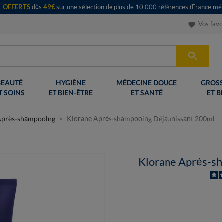
rt
OFFERTS
dès
49€
sur une sélection de plus de 10 000 références (France mét
Vos favo
favorite

BEAUTÉ
HYGIÈNE
MÉDECINE DOUCE
GROSS
T SOINS
ET BIEN-ÊTRE
ET SANTÉ
ET B
Après-shampooing
Klorane Après-shampooing Déjaunissant 200ml
Klorane Après-s