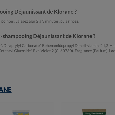
ooing Déjaunissant de Klorane ?
pointes. Laissez agir 2 à 3 minutes, puis rincez.
ès-shampooing Déjaunissant de Klorane ?
ate*. Dicaprylyl Carbonate*. Behenamidopropyl Dimethylamine*. 1,2-H
Cetearyl Glucoside*. Ext. Violet 2 (Ci 60730). Fragrance (Parfum). La
ANE