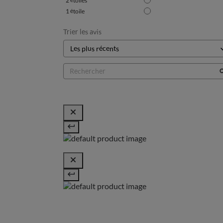
2
étoiles
1
étoile
Trier les avis