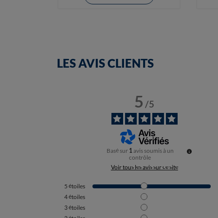
LES AVIS CLIENTS
5
/
5
Basé sur
1
avis soumis à un
contrôle
Voir tous les avis sur ce site
5
étoiles
4
étoiles
3
étoiles