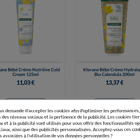


Vue rapide
Vue rapide
ane Bébé Crème Nutritive Cold
Klorane Bébé Crème Hydrata
Cream 125ml
Bio Calendula 200ml
11,03 €
13,37 €
+ Ajouter au panier
+ Ajouter au panier
s demande d'accepter les cookies afin d'optimiser les performances,
 des réseaux sociaux et la pertinence de la publicité. Les cookies tier
 et à la publicité sont utilisés pour vous offrir des fonctionnalités o
ciaux, ainsi que des publicités personnalisées. Acceptez-vous ces coo
s associées à l'utilisation de vos données personnelles ?