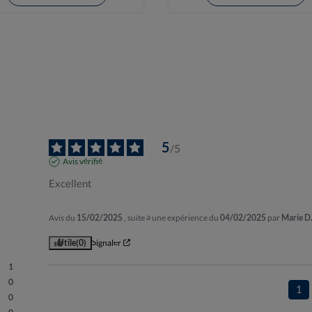
5
/
5
Avis vérifié
Excellent
Avis du
15/02/2025
, suite à une expérience du
04/02/2025
par
Marie D
Utile
(0)
Signaler
1
0
1
0