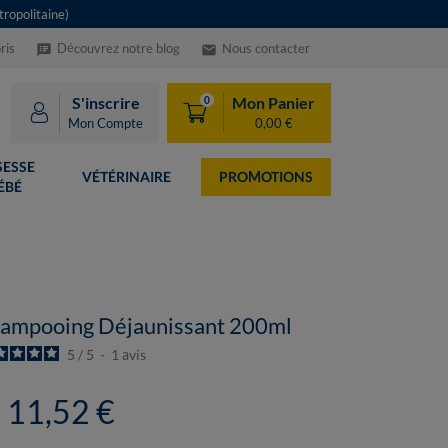
ropolitaine)
ris
Découvrez notre blog
Nous contacter
speaker_notes
email
S'inscrire
Mon Panier
0
Mon Compte
0,00 €
ESSE
VÉTÉRINAIRE
PROMOTIONS
ÉBÉ
hampooing Déjaunissant 200ml
5
/
5
-
1
avis
11,52 €