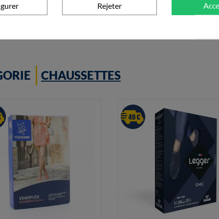
igurer
Rejeter
Acce
+ Ajouter au panier
+ Ajouter au panier
GORIE
CHAUSSETTES