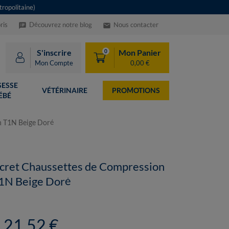
ropolitaine)
ris
Découvrez notre blog
Nous contacter
speaker_notes
email
S'inscrire
Mon Panier
0
Mon Compte
0,00 €
ESSE
VÉTÉRINAIRE
PROMOTIONS
ÉBÉ
n T1N Beige Doré
cret Chaussettes de Compression
1N Beige Doré
21,52 €