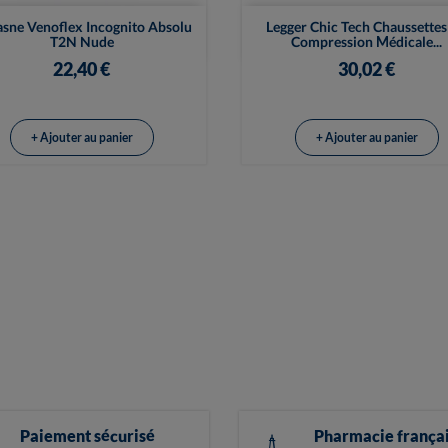


Vue rapide
Vue rapide
sne Venoflex Incognito Absolu
Legger Chic Tech Chaussettes
T2N Nude
Compression Médicale...
22,40 €
30,02 €
+ Ajouter au panier
+ Ajouter au panier
Paiement sécurisé
Pharmacie frança