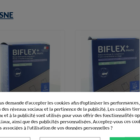
SNE
s demande d'accepter les cookies afin d'optimiser les performances,
 des réseaux sociaux et la pertinence de la publicité. Les cookies tier


Vue rapide
Vue rapide
 et à la publicité sont utilisés pour vous offrir des fonctionnalités o
huasne Biflex+ Pratic Bande
Thuasne Biflex 16+ Pratic Ba
Elastique De...
Élastique De...
ciaux, ainsi que des publicités personnalisées. Acceptez-vous ces coo
s associées à l'utilisation de vos données personnelles ?
27,90 €
23,20 €