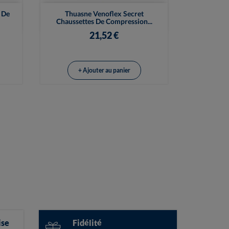

Vue rapide
 De
Thuasne Venoflex Secret
Chaussettes De Compression...
21,52 €
+ Ajouter au panier
ise
Fidélité