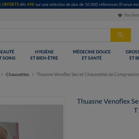
rt
OFFERTS
dès
49€
sur une sélection de plus de 10 000 références (France mét
Vos favo
favorite

BEAUTÉ
HYGIÈNE
MÉDECINE DOUCE
GROSS
T SOINS
ET BIEN-ÊTRE
ET SANTÉ
ET B
Chaussettes
Thuasne Venoflex Secret Chaussettes de Compressio
Thuasne Venoflex Se
T