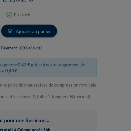
check_circle_outline
En stock
Ajouter au panier
Paiement 100% sécurisé
 gagnerez
0,43 €
grâce à notre programme de
era
0,43 €
.
 une paire de chaussettes de compression médicale
aussettes classe 2, taille 1, longueur N (normal),
pour une livraison...
t gratuit à Colmar après 16h