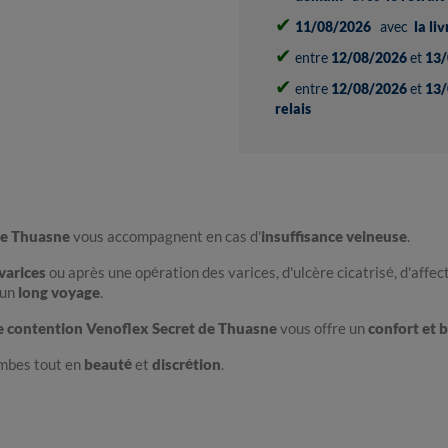
✔
11/08/2026
avec
la li
✔
entre
12/08/2026
et
13/
✔
entre
12/08/2026
et
13/
relais
de Thuasne
vous accompagnent en cas d'
insuffisance veineuse
.
varices
ou après une opération des varices, d'ulcère cicatrisé, d'affe
'un
long voyage
.
de contention Venoflex Secret de Thuasne
vous offre un
confort et b
ambes tout en
beauté
et
discrétion
.