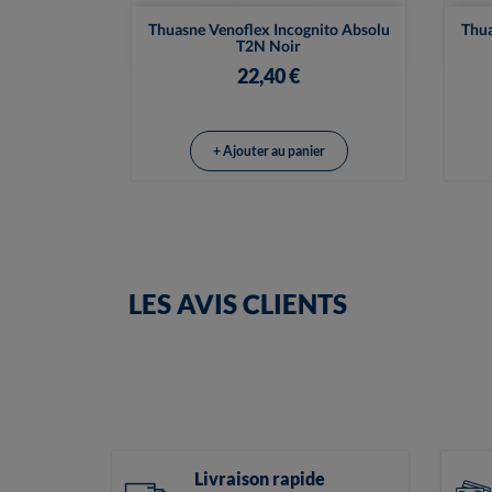

Vue rapide
Thuasne Venoflex Incognito Absolu
Thua
T2N Noir
22,40 €
+ Ajouter au panier
LES AVIS CLIENTS
Livraison rapide