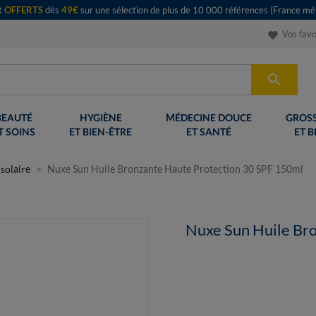
rt
OFFERTS
dès
49€
sur une sélection de plus de 10 000 références (France mét
Vos favo
favorite

BEAUTÉ
HYGIÈNE
MÉDECINE DOUCE
GROSS
T SOINS
ET BIEN-ÊTRE
ET SANTÉ
ET B
solaire
Nuxe Sun Huile Bronzante Haute Protection 30 SPF 150ml
Nuxe Sun Huile Bro