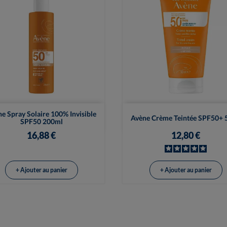


Vue rapide
Vue rapide
e Spray Solaire 100% Invisible
Avène Crème Teintée SPF50+ 
SPF50 200ml
16,88 €
12,80 €
+ Ajouter au panier
+ Ajouter au panier