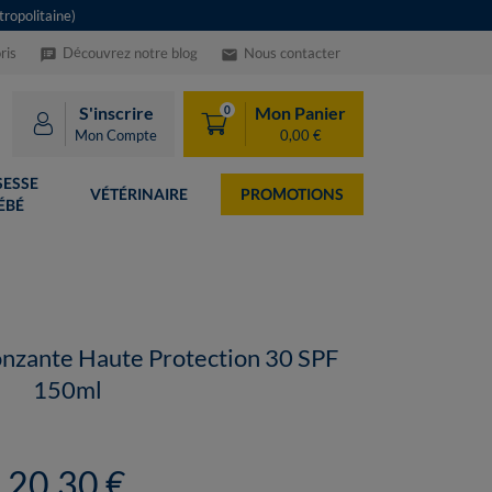
ropolitaine)
ris
Découvrez notre blog
Nous contacter
speaker_notes
email
S'inscrire
Mon Panier
0
Mon Compte
0,00 €
ESSE
VÉTÉRINAIRE
PROMOTIONS
ÉBÉ
nzante Haute Protection 30 SPF
150ml
20,30 €