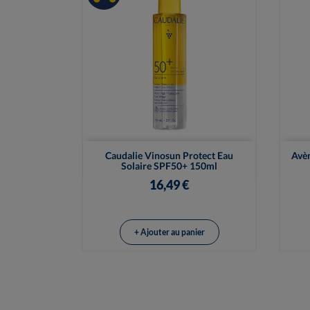

Vue rapide
Caudalie Vinosun Protect Eau
Avèn
Solaire SPF50+ 150ml
16,49 €
+ Ajouter au panier