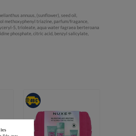
lianthus annuus, (sunflower), seed oil,
enol methoxyphenyl triazine, parfum/fragance,
lyceryl-5, trioleate, aqua water fagraea berteroana
dine phosphate, citric acid, benzyl salicylate,
 les
s liés aux