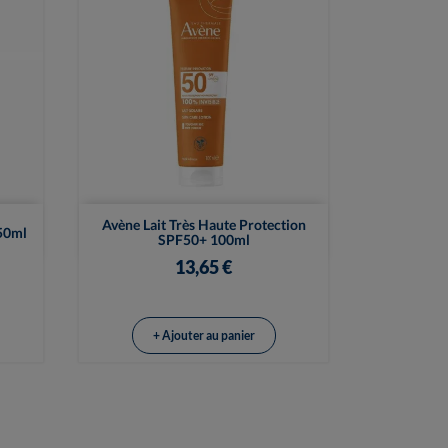

Vue rapide
Avène Lait Très Haute Protection
50ml
SPF50+ 100ml
13,65 €
+ Ajouter au panier