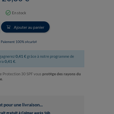
check_circle_outline
En stock
Ajouter au panier
Paiement 100% sécurisé
 gagnerez
0,41 €
grâce à notre programme de
era
0,41 €
.
e Protection 30 SPF vous
protège des rayons du
ge
.
pour une livraison...
trait gratuit à Colmar après 16h