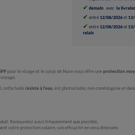
✔
demain
avec
la livrai
✔
entre
12/08/2026
et
13/
✔
entre
12/08/2026
et
13/
relais
SPF
pour le visage et le corps de Nuxe vous offre une
protection moy
ronzage.
, cette huile
résiste à l'eau
, est photostable, non comédogène et dans
oduit. Renouvelez aussi fréquemment que possible.
nt votre protection solaire, son efficacité en sera diminuée.