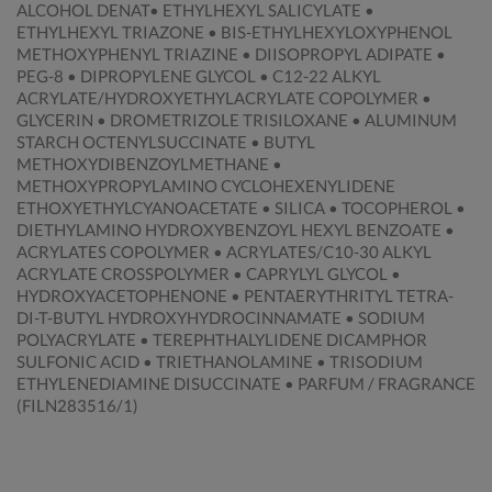
ALCOHOL DENAT• ETHYLHEXYL SALICYLATE •
ETHYLHEXYL TRIAZONE • BIS-ETHYLHEXYLOXYPHENOL
METHOXYPHENYL TRIAZINE • DIISOPROPYL ADIPATE •
PEG-8 • DIPROPYLENE GLYCOL • C12-22 ALKYL
ACRYLATE/HYDROXYETHYLACRYLATE COPOLYMER •
GLYCERIN • DROMETRIZOLE TRISILOXANE • ALUMINUM
STARCH OCTENYLSUCCINATE • BUTYL
METHOXYDIBENZOYLMETHANE •
METHOXYPROPYLAMINO CYCLOHEXENYLIDENE
ETHOXYETHYLCYANOACETATE • SILICA • TOCOPHEROL •
DIETHYLAMINO HYDROXYBENZOYL HEXYL BENZOATE •
ACRYLATES COPOLYMER • ACRYLATES/C10-30 ALKYL
ACRYLATE CROSSPOLYMER • CAPRYLYL GLYCOL •
HYDROXYACETOPHENONE • PENTAERYTHRITYL TETRA-
DI-T-BUTYL HYDROXYHYDROCINNAMATE • SODIUM
POLYACRYLATE • TEREPHTHALYLIDENE DICAMPHOR
SULFONIC ACID • TRIETHANOLAMINE • TRISODIUM
ETHYLENEDIAMINE DISUCCINATE • PARFUM / FRAGRANCE
(FILN283516/1)