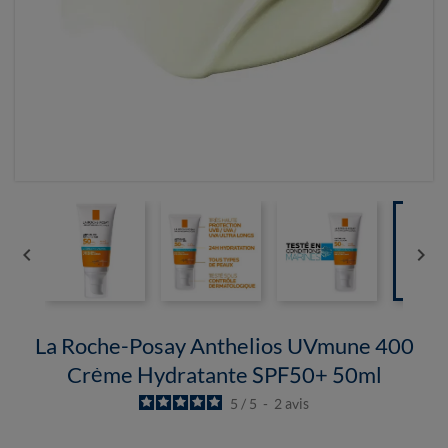


La Roche-Posay Anthelios UVmune 400
Crème Hydratante SPF50+ 50ml
5
/
5
-
2
avis