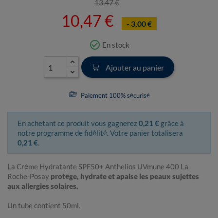
13,47 €
10,47 €
- 3,00 €
check_circle_outline
En stock
Ajouter au panier
Paiement 100% sécurisé
En achetant ce produit vous gagnerez
0,21 €
grâce à
notre programme de fidélité. Votre panier totalisera
0,21 €
.
La Crème Hydratante SPF50+ Anthelios UVmune 400 La
Roche-Posay
protège, hydrate et apaise les peaux sujettes
aux allergies solaires.
Un tube contient 50ml.