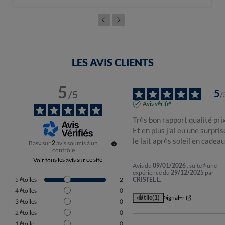
LES AVIS CLIENTS
5
5
/
5
/
Avis vérifié
Très bon rapport qualité prix
Et en plus j'ai eu une surprise
le lait après soleil en cadea
Basé sur
2
avis soumis à un
contrôle
Voir tous les avis sur ce site
Avis du
09/01/2026
, suite à une
expérience du
29/12/2025
par
5
étoiles
2
CRISTEL L.
4
étoiles
0
Utile
(1)
Signaler
3
étoiles
0
2
étoiles
0
1
étoile
0