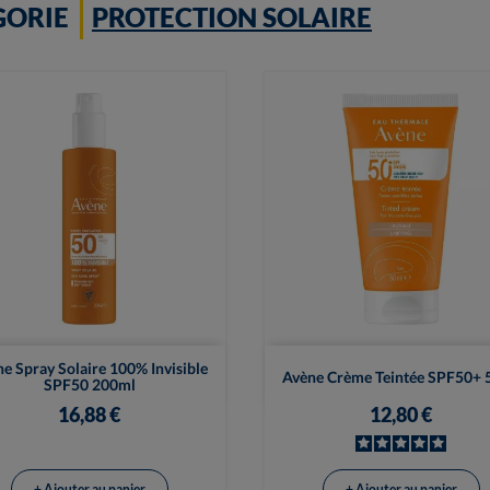
GORIE
PROTECTION SOLAIRE


Vue rapide
Vue rapide
e Spray Solaire 100% Invisible
Avène Crème Teintée SPF50+ 
SPF50 200ml
16,88 €
12,80 €
+ Ajouter au panier
+ Ajouter au panier