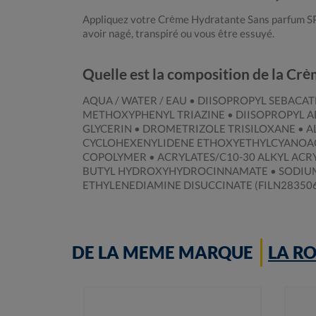
Appliquez votre Crème Hydratante Sans parfum SP
avoir nagé, transpiré ou vous être essuyé.
Quelle est la composition de la 
AQUA / WATER / EAU • DIISOPROPYL SEBACA
METHOXYPHENYL TRIAZINE • DIISOPROPYL A
GLYCERIN • DROMETRIZOLE TRISILOXANE 
CYCLOHEXENYLIDENE ETHOXYETHYLCYANOACE
COPOLYMER • ACRYLATES/C10-30 ALKYL ACR
BUTYL HYDROXYHYDROCINNAMATE • SODIUM 
ETHYLENEDIAMINE DISUCCINATE (FILN283506
DE LA MEME MARQUE
LA R