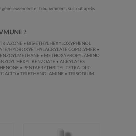
ez généreusement et fréquemment, surtout après
 UVMUNE ?
L TRIAZONE • BIS-ETHYLHEXYLOXYPHENOL
RYLATE/HYDROXYETHYLACRYLATE COPOLYMER •
DIBENZOYLMETHANE • METHOXYPROPYLAMINO
NZOYL HEXYL BENZOATE • ACRYLATES
HENONE • PENTAERYTHRITYL TETRA-DI-T-
C ACID • TRIETHANOLAMINE • TRISODIUM