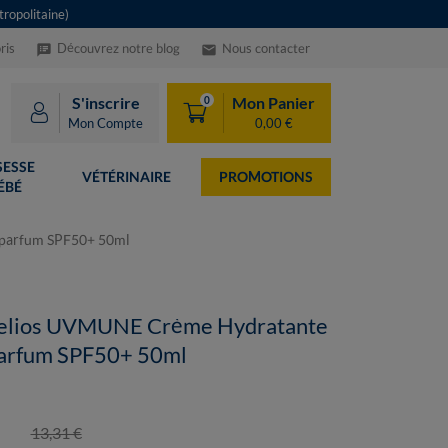
ropolitaine)
ris
Découvrez notre blog
Nous contacter
speaker_notes
email
S'inscrire
Mon Panier
0
Mon Compte
0,00 €
ESSE
VÉTÉRINAIRE
PROMOTIONS
ÉBÉ
 parfum SPF50+ 50ml
helios UVMUNE Crème Hydratante
parfum SPF50+ 50ml
13,31 €