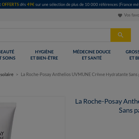
rt
OFFERTS
dès
49€
sur une sélection de plus de 10 000 références (France mét
Vos favo
favorite

BEAUTÉ
HYGIÈNE
MÉDECINE DOUCE
GROSS
T SOINS
ET BIEN-ÊTRE
ET SANTÉ
ET B
solaire
La Roche-Posay Anthelios UVMUNE Crème Hydratante Sans
La Roche-Posay Ant
Sans 