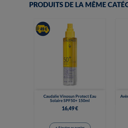
PRODUITS DE LA MÊME CATÉ

Vue rapide
Caudalie Vinosun Protect Eau
Avèn
Solaire SPF50+ 150ml
16,49 €
+ Ajouter au panier