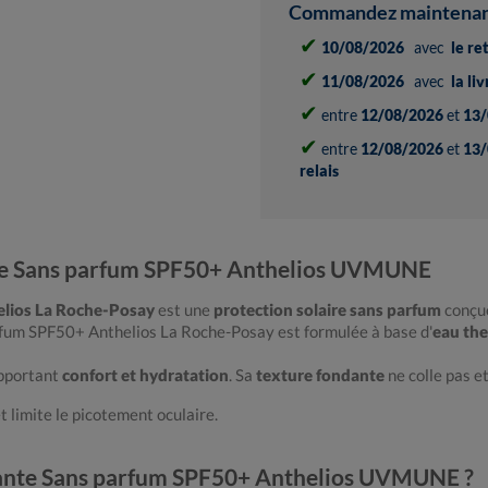
Commandez maintenant 
✔
10/08/2026
avec
le re
✔
11/08/2026
avec
la li
✔
entre
12/08/2026
et
13/
✔
entre
12/08/2026
et
13/
relais
nte Sans parfum SPF50+ Anthelios UVMUNE
lios La Roche-Posay
est une
protection solaire sans parfum
conçue
arfum SPF50+ Anthelios La Roche-Posay est formulée à base d'
eau the
apportant
confort et hydratation
. Sa
texture fondante
ne colle pas e
t limite le picotement oculaire.
tante Sans parfum SPF50+ Anthelios UVMUNE ?