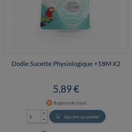
Dodie Sucette Physiologique +18M X2
5,89 €
cancel
Rupture de stock
Ajouter au panier