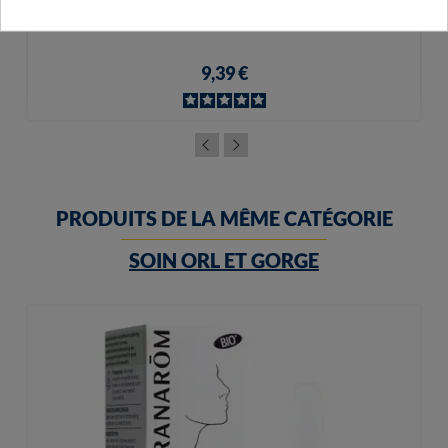
Circulymphe Jambes Légères 30 Comprimés
9,39 €
PRODUITS DE LA MÊME CATÉGORIE
SOIN ORL ET GORGE