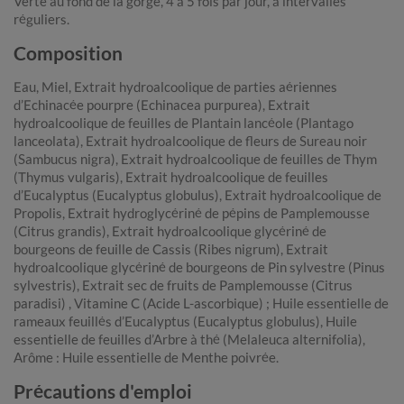
Verte au fond de la gorge, 4 à 5 fois par jour, à intervalles
réguliers.
Composition
Eau, Miel, Extrait hydroalcoolique de parties aériennes
d’Echinacée pourpre (Echinacea purpurea), Extrait
hydroalcoolique de feuilles de Plantain lancéole (Plantago
lanceolata), Extrait hydroalcoolique de fleurs de Sureau noir
(Sambucus nigra), Extrait hydroalcoolique de feuilles de Thym
(Thymus vulgaris), Extrait hydroalcoolique de feuilles
d’Eucalyptus (Eucalyptus globulus), Extrait hydroalcoolique de
Propolis, Extrait hydroglycériné de pépins de Pamplemousse
(Citrus grandis), Extrait hydroalcoolique glycériné de
bourgeons de feuille de Cassis (Ribes nigrum), Extrait
hydroalcoolique glycériné de bourgeons de Pin sylvestre (Pinus
sylvestris), Extrait sec de fruits de Pamplemousse (Citrus
paradisi) , Vitamine C (Acide L-ascorbique) ; Huile essentielle de
rameaux feuillés d’Eucalyptus (Eucalyptus globulus), Huile
essentielle de feuilles d’Arbre à thé (Melaleuca alternifolia),
Arôme : Huile essentielle de Menthe poivrée.
Précautions d'emploi