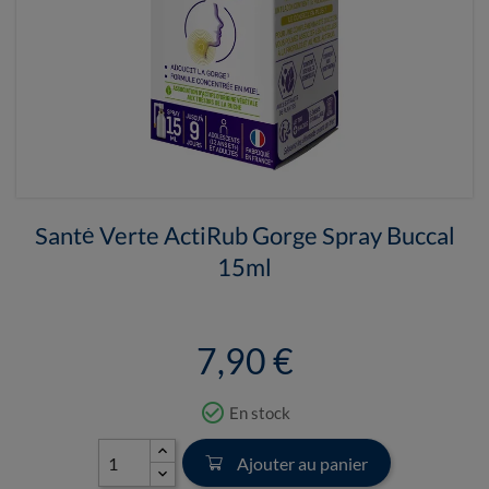
Santé Verte ActiRub Gorge Spray Buccal
15ml
7,90 €
check_circle_outline
En stock
Ajouter au panier