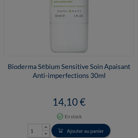
Bioderma Sébium Sensitive Soin Apaisant
Anti-imperfections 30ml
14,10 €
check_circle_outline
En stock
Ajouter au panier