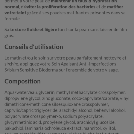
permet à votre peau de
maintenir un taux d'hydratation
normal
, d'
éviter la prolifération des bactéries
et de
matifier
votre teint
grâce à ses poudres matifiantes présentes dans sa
formule.
Sa
texture fluide et légère
fond sur la peau sans laisser de film
gras.
Conseils d'utilisation
Le matin et/ou le soir, sur votre peau parfaitement nettoyée et
séchée, appliquez votre Soin Apaisant Anti-imperfections
Sébium Sensitive Bioderma sur l'ensemble de votre visage.
Composition
Aqua/water/eau, glycerin, methyl methacrylate crosspolymer,
dipropylene glycol, zinc gluconate, coco-caprylate/caprate, vinyl
dimethicone/methicone silsesquioxane crosspolymer,
caprylic/capric triglyceride, arachidyl alcohol, behenyl alcohol,
polyacrylate crosspolymer-6, sodium polyacrylate,
glycyrrhetinic acid, propylene glycol, arachidyl glucoside,
bakuchiol, laminaria ochroleuca extract, mannitol, xylitol,